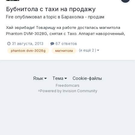
Бубнитола с тахи на продажу
Fire
опубликовал a topic в
Барахолка - продам
Хай эврибади! Товарищу на работе досталась магнитола
Phantom DVM-3028G, снятая с Тахо. Аппарат навороченный,
дивиди, навигация (флешка с картами инклюдед),
31 августа, 2013
67 ответов
возможность подключения камеры и прочая, прочая. Кофе
(и ещё 2 )
phantom dvm-3028g
магнитола
разве что не варит. Идёт не только на таху, но и на другие
шевролёты, и не только......
Язык
Тема
Cookie-файлы
Freedomcars
=
Powered by Invision Community