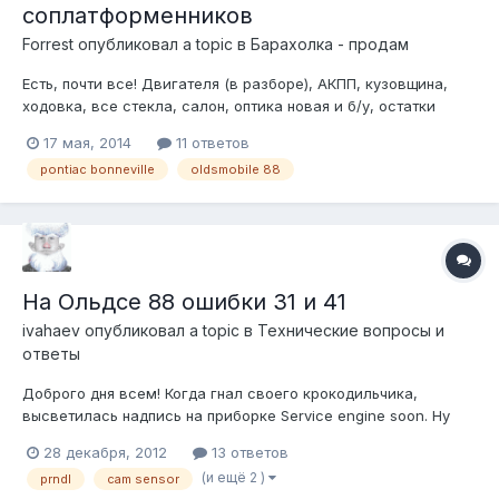
соплатформенников
Forrest
опубликовал a topic в
Барахолка - продам
Есть, почти все! Двигателя (в разборе), АКПП, кузовщина,
ходовка, все стекла, салон, оптика новая и б/у, остатки
кузова с документами и т.д. Точно нету: передних крыльев,
17 мая, 2014
11 ответов
капота, бамперов. Все остальное наличиствует! На фотках не
pontiac bonneville
oldsmobile 88
весь ассортимент! Всего, гораздо, больше! По всем
вопросам, звоните...
На Ольдсе 88 ошибки 31 и 41
ivahaev
опубликовал a topic в
Технические вопросы и
ответы
Доброго дня всем! Когда гнал своего крокодильчика,
высветилась надпись на приборке Service engine soon. Ну
раз проверить вскоре, через две недели руки дошли до
28 декабря, 2012
13 ответов
самодиагностики. Высветились ошибки 31 и 41. Пройдя по
(и ещё 2 )
prndl
cam sensor
ссылочке http://www.troubleco...GM/91_38L.shtml читаю: 31: