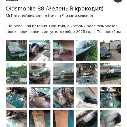
Oldsmobile 88 (Зеленый крокодил)
Mr.Pat
опубликовал a topic в
Я и моя машина
Это реальная история. События, о которых рассказывается
здесь, произошли в августе-октябре 2025 года. По просьбам
выживших некоторые имена были изменены. Из уважения к
павшим остальные события были отображены именно так,
как они происходили.. Итак, после отправки Меркури...