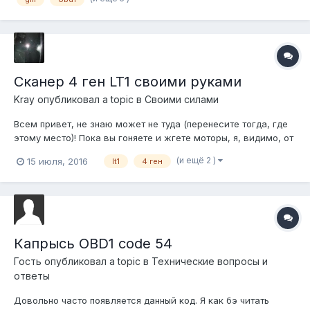
легче не стало
Сканер 4 ген LT1 своими руками
Kray
опубликовал a topic в
Своими силами
Всем привет, не знаю может не туда (перенесите тогда, где
этому место)! Пока вы гоняете и жгете моторы, я, видимо, от
нечего делать на работе , да и вообще было интересно,
(и ещё 2 )
15 июля, 2016
lt1
4 ген
короче собрал приблуду (или как Андрюха скажет
шалабушку), типа сканера под ЛТ1 для 4 ген. Основные фичи:
Питание от пр...
Капрысь OBD1 code 54
Гость опубликовал a topic в
Технические вопросы и
ответы
Довольно часто появляется данный код. Я как бэ читать