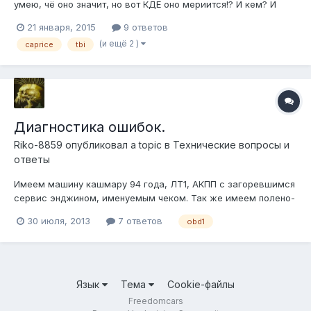
умею, чё оно значит, но вот КДЕ оно мериится!? И кем? И
откуда могут ноги расти!? Low Voltage To Fuel Pump сдаётся
21 января, 2015
9 ответов
мне это ответ на вопрос " чаво оно не едит!!?"
(и ещё 2 )
caprice
tbi
Диагностика ошибок.
Riko-8859
опубликовал a topic в
Технические вопросы и
ответы
Имеем машину кашмару 94 года, ЛТ1, АКПП с загоревшимся
сервис энджином, именуемым чеком. Так же имеем полено-
ноутбук на WinME с программой FreeScan и WinALDL и
30 июля, 2013
7 ответов
obd1
кабель самопайка, как я понял то некий Meyera. Ссылка на
пост от предыдущего хозяина авто с подобным вопросом:
http://freedomcars.ru/iboa...
Язык
Тема
Cookie-файлы
Freedomcars