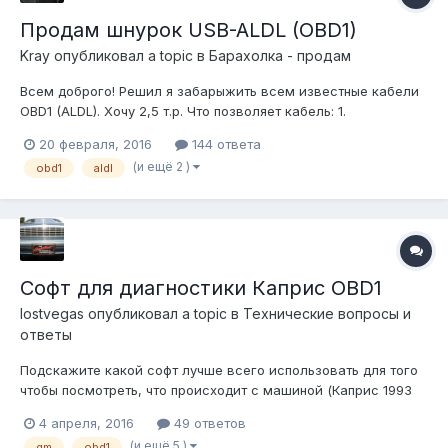
Продам шнурок USB-ALDL (OBD1)
Kray
опубликовал a topic в
Барахолка - продам
Всем доброго! Решил я забарыжить всем известные кабели
OBD1 (ALDL). Хочу 2,5 т.р. Что позволяет кабель: 1.
Подключать Ваше корыто к ноутбуку. 2. Для авто
20 февраля, 2016
144 ответа
производства 82...95гг. получать скан ошибок мозга и их
(и ещё 2 )
obd1
aldl
сброс. 3. Для авто производства 82...95гг. получать в
реальном режиме значения датчиков...
Софт для диагностики Каприс OBD1
lostvegas
опубликовал a topic в
Технические вопросы и
ответы
Подскажите какой софт лучше всего использовать для того
чтобы посмотреть, что происходит с машиной (Каприс 1993
5.0) Сейчас пробую разобраться с TunerPro, но что-то никак
4 апреля, 2016
49 ответов
не пойму что и как, пробовал смотреть tutorial на ютюбе -
(и ещё 5 )
gm
obd1