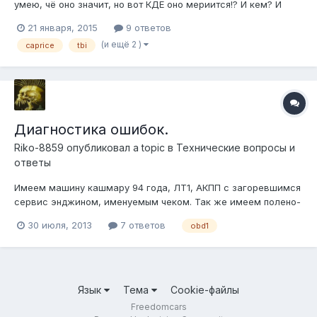
умею, чё оно значит, но вот КДЕ оно мериится!? И кем? И
откуда могут ноги расти!? Low Voltage To Fuel Pump сдаётся
21 января, 2015
9 ответов
мне это ответ на вопрос " чаво оно не едит!!?"
(и ещё 2 )
caprice
tbi
Диагностика ошибок.
Riko-8859
опубликовал a topic в
Технические вопросы и
ответы
Имеем машину кашмару 94 года, ЛТ1, АКПП с загоревшимся
сервис энджином, именуемым чеком. Так же имеем полено-
ноутбук на WinME с программой FreeScan и WinALDL и
30 июля, 2013
7 ответов
obd1
кабель самопайка, как я понял то некий Meyera. Ссылка на
пост от предыдущего хозяина авто с подобным вопросом:
http://freedomcars.ru/iboa...
Язык
Тема
Cookie-файлы
Freedomcars