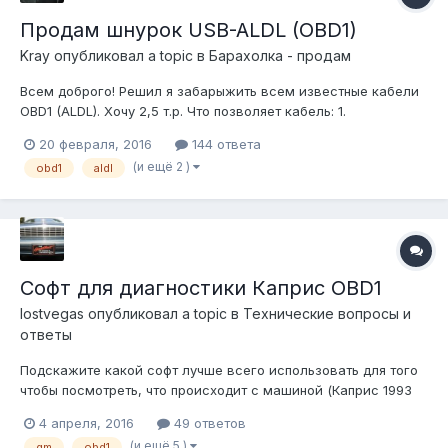
Продам шнурок USB-ALDL (OBD1)
Kray
опубликовал a topic в
Барахолка - продам
Всем доброго! Решил я забарыжить всем известные кабели
OBD1 (ALDL). Хочу 2,5 т.р. Что позволяет кабель: 1.
Подключать Ваше корыто к ноутбуку. 2. Для авто
20 февраля, 2016
144 ответа
производства 82...95гг. получать скан ошибок мозга и их
(и ещё 2 )
obd1
aldl
сброс. 3. Для авто производства 82...95гг. получать в
реальном режиме значения датчиков...
Софт для диагностики Каприс OBD1
lostvegas
опубликовал a topic в
Технические вопросы и
ответы
Подскажите какой софт лучше всего использовать для того
чтобы посмотреть, что происходит с машиной (Каприс 1993
5.0) Сейчас пробую разобраться с TunerPro, но что-то никак
4 апреля, 2016
49 ответов
не пойму что и как, пробовал смотреть tutorial на ютюбе -
(и ещё 5 )
gm
obd1