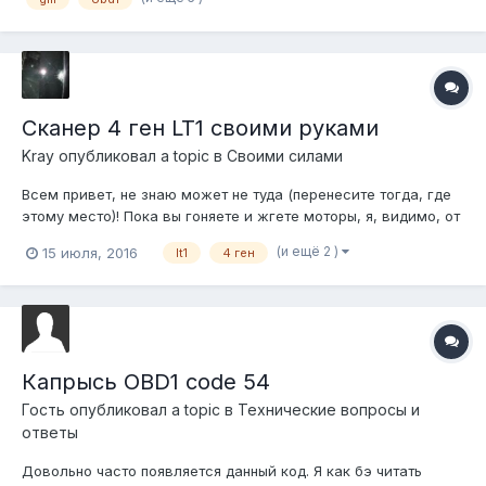
легче не стало
Сканер 4 ген LT1 своими руками
Kray
опубликовал a topic в
Своими силами
Всем привет, не знаю может не туда (перенесите тогда, где
этому место)! Пока вы гоняете и жгете моторы, я, видимо, от
нечего делать на работе , да и вообще было интересно,
(и ещё 2 )
15 июля, 2016
lt1
4 ген
короче собрал приблуду (или как Андрюха скажет
шалабушку), типа сканера под ЛТ1 для 4 ген. Основные фичи:
Питание от пр...
Капрысь OBD1 code 54
Гость опубликовал a topic в
Технические вопросы и
ответы
Довольно часто появляется данный код. Я как бэ читать