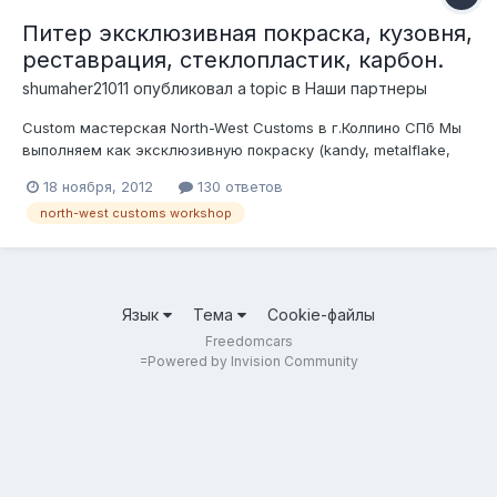
Питер эксклюзивная покраска, кузовня,
реставрация, стеклопластик, карбон.
shumaher21011
опубликовал a topic в
Наши партнеры
Custom мастерская North-West Customs в г.Колпино СПб Мы
выполняем как эксклюзивную покраску (kandy, metalflake,
perl и т.д), так и традиционную. авто/мото техника, предметы
18 ноября, 2012
130 ответов
быта, кухонная техника и мебель, в общем кастом)))
north-west customs workshop
Реставрационные работы, сварочные работы, кузовня
Пескоструй,полировка...
Язык
Тема
Cookie-файлы
Freedomcars
=
Powered by Invision Community