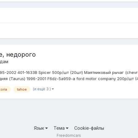
е, недорого
одам
95-2002 401-1633B Spicer 500р/шт (20шт) Маятниковый рычаг (chevro
няя (Taurus) 1996-2001 F6dz-5a959-a ford motor company 200р/шт (4
(и ещё 3 )
toria
tahoe
Язык
Тема
Cookie-файлы
Freedomcars