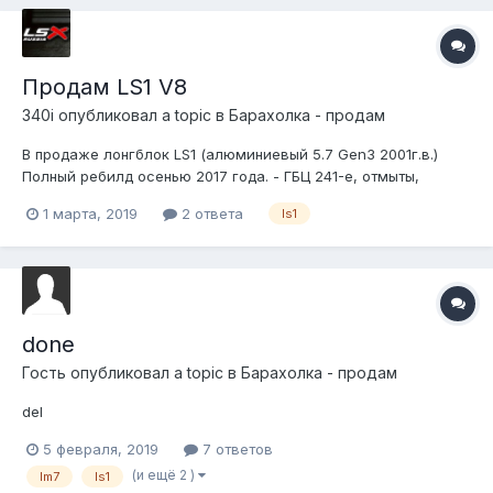
Продам LS1 V8
340i
опубликовал a topic в
Барахолка - продам
В продаже лонгблок LS1 (алюминиевый 5.7 Gen3 2001г.в.)
Полный ребилд осенью 2017 года. - ГБЦ 241-е, отмыты,
отшлифованы, новые МСК, притёрты клапана, новые
1 марта, 2019
2 ответа
ls1
прокладки ГБЦ (металлопакеты GM) и клапанных крышек,
новые маслосъёмные, пружинки LS3. - Новые подшипники
распредвала, устан...
done
Гость опубликовал a topic в
Барахолка - продам
del
5 февраля, 2019
7 ответов
(и ещё 2 )
lm7
ls1