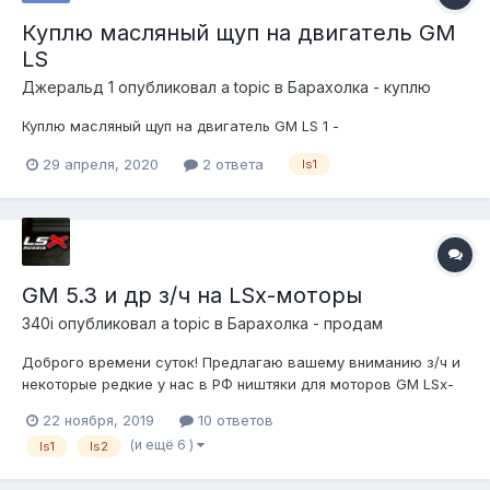
Куплю масляный щуп на двигатель GM
LS
Джеральд 1
опубликовал a topic в
Барахолка - куплю
Куплю масляный щуп на двигатель GM LS 1 -
29 апреля, 2020
2 ответа
ls1
GM 5.3 и др з/ч на LSx-моторы
340i
опубликовал a topic в
Барахолка - продам
Доброго времени суток! Предлагаю вашему вниманию з/ч и
некоторые редкие у нас в РФ ништяки для моторов GM LSx-
серии (97-15гв). Погнали: 1. «Столбик» (лонгблок) LM7 5.3 с
22 ноября, 2019
10 ответов
Тахи 2002 года. Покупал у Димы40 его (брал себе под
(и ещё 6 )
ls1
ls2
ребилд и свап, но в итоге собрал 6.2 :)). Прайс:...