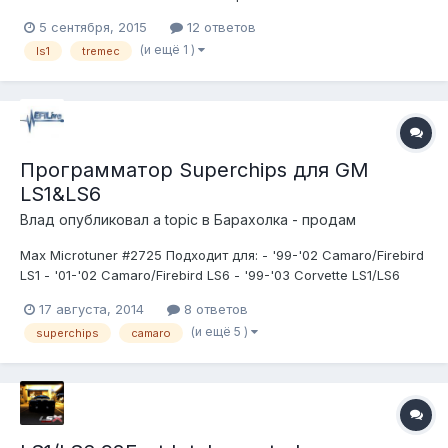
89272346386 вастап. фото не знаю как загрузить
5 сентября, 2015
12 ответов
https://www.avito.ru/ufa/zapchasti_i_aksessuary/kpp_tremes_t56
(и ещё 1 )
ls1
tremec
_pod_chevrolet_635703271
Программатор Superchips для GM
LS1&LS6
Влад
опубликовал a topic в
Барахолка - продам
Max Microtuner #2725 Подходит для: - '99-'02 Camaro/Firebird
LS1 - '01-'02 Camaro/Firebird LS6 - '99-'03 Corvette LS1/LS6
Функции: - +10% мощности и +13% момента - корректировка
17 августа, 2014
8 ответов
ограничителей скорости и оборотов, работы акпп (точки и
(и ещё 5 )
superchips
camaro
"жесткость" переключений), размер колес и передаточн...