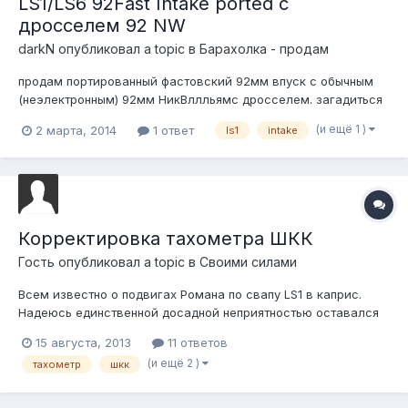
LS1/LS6 92Fast Intake ported c
дросселем 92 NW
darkN
опубликовал a topic в
Барахолка - продам
продам портированный фастовский 92мм впуск с обычным
(неэлектронным) 92мм НикВллльямс дросселем. загадиться
не успело, освободилось. имя чела который портировал
(и ещё 1 )
2 марта, 2014
1 ответ
ls1
intake
сейчас не припомню, известный в штатах дядька. Именно
эти. продается по цене приобретения в штатах - $1,5к.
Корректировка тахометра ШКК
Гость опубликовал a topic в
Своими силами
Всем известно о подвигах Романа по свапу LS1 в каприс.
Надеюсь единственной досадной неприятностью оставался
тахометр, показывающий ровно вдвое меньше положенного.
15 августа, 2013
11 ответов
Пришло время поправить и это. Суть проблемы заключается
(и ещё 2 )
тахометр
шкк
в том, что мозг LS1 со штатной прошивкой выдаёт ровно
вдвое меньше импульсо...