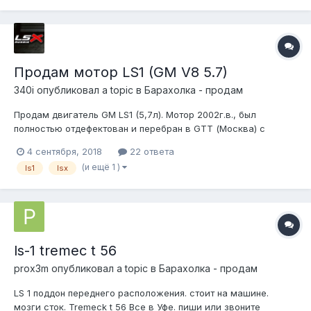
Продам мотор LS1 (GM V8 5.7)
340i
опубликовал a topic в
Барахолка - продам
Продам двигатель GM LS1 (5,7л). Мотор 2002г.в., был
полностью отдефектован и перебран в GTT (Москва) с
заменой вкладышей, колец, прокладок и сальников, плюс
4 сентября, 2018
22 ответа
полный ребилд обеих ГБЦ. Помимо ребилда были
(и ещё 1 )
ls1
lsx
установлены: 1) Более жёсткие пружинки клапанов PAC 1218
(подъём до 0.600’). 2) Распредвал How...
ls-1 tremec t 56
prox3m
опубликовал a topic в
Барахолка - продам
LS 1 поддон переднего расположения. стоит на машине.
мозги сток. Tremeck t 56 Все в Уфе. пиши или звоните