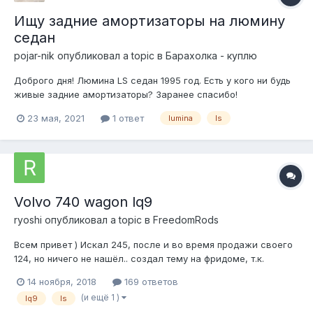
Ищу задние амортизаторы на люмину
седан
pojar-nik
опубликовал a topic в
Барахолка - куплю
Доброго дня! Люмина LS седан 1995 год. Есть у кого ни будь
живые задние амортизаторы? Заранее спасибо!
23 мая, 2021
1 ответ
lumina
ls
Volvo 740 wagon lq9
ryoshi
опубликовал a topic в
FreedomRods
Всем привет ) Искал 245, после и во время продажи своего
124, но ничего не нашёл.. создал тему на фридоме, т.к.
#фридомзнаетвсе и да, так и случилось )) товарищ Кабалеро
14 ноября, 2018
169 ответов
дал наводку на эту машину, чуть позже выяснилось, что она
(и ещё 1 )
lq9
ls
«местная» ))) Конечно, я сразу сказал, что это не то, что ищу,