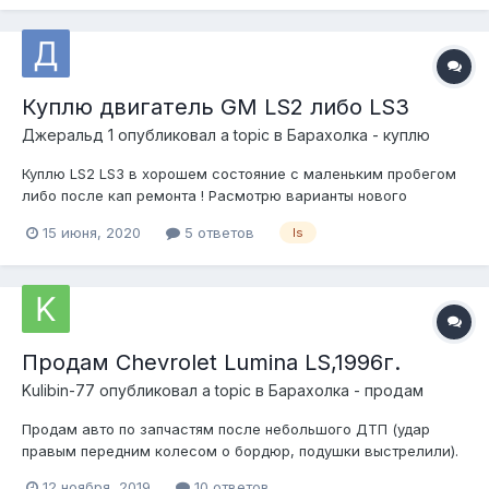
но в и...
Куплю двигатель GM LS2 либо LS3
Джеральд 1
опубликовал a topic в
Барахолка - куплю
Куплю LS2 LS3 в хорошем состояние с маленьким пробегом
либо после кап ремонта ! Расмотрю варианты нового
двигателя ! Предпочтительно LS3 с косой и блоком
15 июня, 2020
5 ответов
ls
управление!
Продам Chevrolet Lumina LS,1996г.
Kulibin-77
опубликовал a topic в
Барахолка - продам
Продам авто по запчастям после небольшого ДТП (удар
правым передним колесом о бордюр, подушки выстрелили).
Из документов только справка об утилизации. Двигатель и
12 ноября, 2019
10 ответов