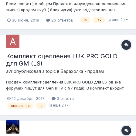
Всем привет ) в общем Продажа вынужденная( расширение
жилья) продам лку9 ( блок чугун) уже подготовлен для
установки в легковое авто заменены впуск ( лс2) топливная
(и ещё 2 )
30 июня, 2019
26 ответов
ls
lsx
рампа лс3 коллектора стальные поддон с задним
расположением в мозгах подключены электро вентил...
Комплект сцепления LUK PRO GOLD
для GM (LS)
avr
опубликовал a topic в
Барахолка - продам
Продам комплект сцепления LUK PRO GOLD для LS-ов (на
форумах пишут для Gen III-IV с 97 года). В комплект входит
маховик 168 зубьев нейтральной балансировки, диск
12 декабря, 2017
3 ответа
сцепления на 26 шлицов, корзина, выжимной, пилот и
(и ещё 2 )
сцепление
ls
оправка. На SBC Gen I не встал т.к. у него на колене 6 отв. с
центрами по окружности 3....