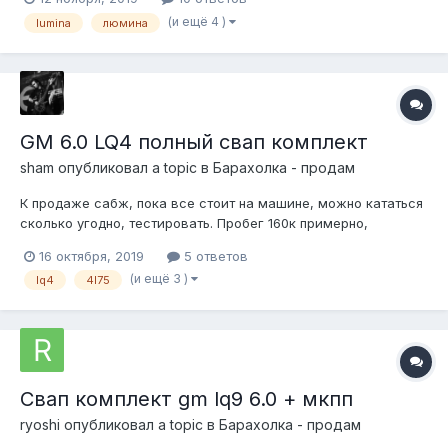
коробка работают без нареканий. Отправлю в регионы ТК.
(и ещё 4 )
lumina
люмина
GM 6.0 LQ4 полный свап комплект
sham
опубликовал a topic в
Барахолка - продам
К продаже сабж, пока все стоит на машине, можно кататься
сколько угодно, тестировать. Пробег 160к примерно,
пауэртрейн с сша приехал, был установлен в таху, таху
16 октября, 2019
5 ответов
нынче пилим. На моторе впуск высокий 07+ стоит с бОльшим
(и ещё 3 )
lq4
4l75
дросселем, блок управления отписан от ключа, прошивка
кастомная производительна...
Свап комплект gm lq9 6.0 + мкпп
ryoshi
опубликовал a topic в
Барахолка - продам