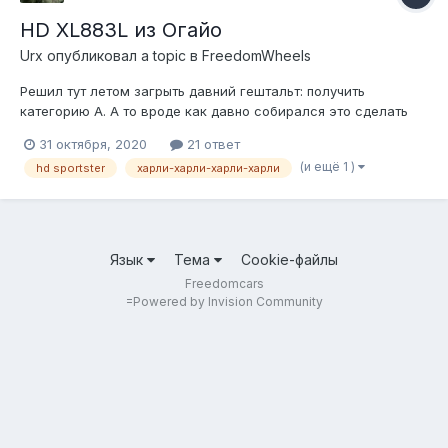
HD XL883L из Огайо
Urx
опубликовал a topic в
FreedomWheels
Решил тут летом загрыть давний гештальт: получить
категорию А. А то вроде как давно собирался это сделать
уже.. где-то с 2004 года. И тут что-то как-то перекрыло меня.
31 октября, 2020
21 ответ
Пошел в мотошколу, отучился, сдал. Долго полировал на
(и ещё 1 )
hd sportster
харли-харли-харли-харли
драги, но покатавшись на ней вживую немного
разочаровался: куча пластика, ощу...
Язык
Тема
Cookie-файлы
Freedomcars
=
Powered by Invision Community