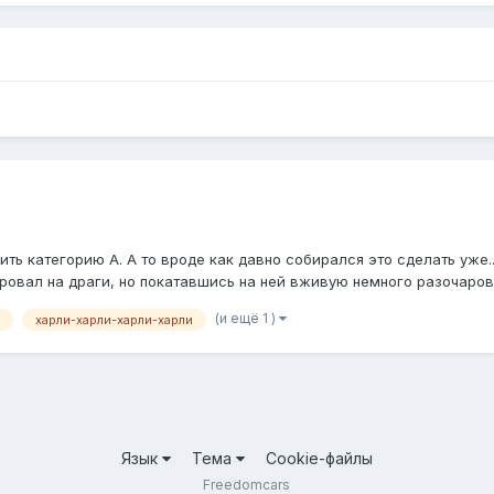
ть категорию А. А то вроде как давно собирался это сделать уже.. 
овал на драги, но покатавшись на ней вживую немного разочаровал
(и ещё 1 )
харли-харли-харли-харли
Язык
Тема
Cookie-файлы
Freedomcars