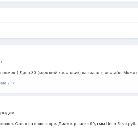
ю
д ремонт) Дана 30 (короткий хвостовик) на гранд zj рестайл. Может
ещё 2 )
продам
личное. Стоял на инжекторе. Диаметр гильз 99,+мм Цена 5тыс руб.