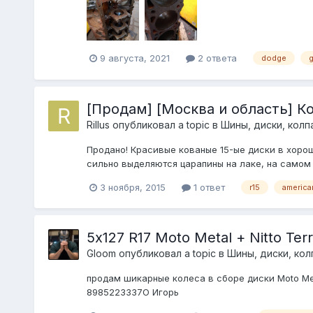
9 августа, 2021
2 ответа
dodge
g
[Продам] [Москва и область] Ко
Rillus
опубликовал a topic в
Шины, диски, колпа
Продано! Красивые кованые 15-ые диски в хорош
сильно выделяются царапины на лаке, на самом 
3 ноября, 2015
1 ответ
r15
america
5х127 R17 Moto Metal + Nitto Ter
Gloom
опубликовал a topic в
Шины, диски, колп
продам шикарные колеса в сборе диски Moto Metal 
898522ЗЗЗ7О Игорь