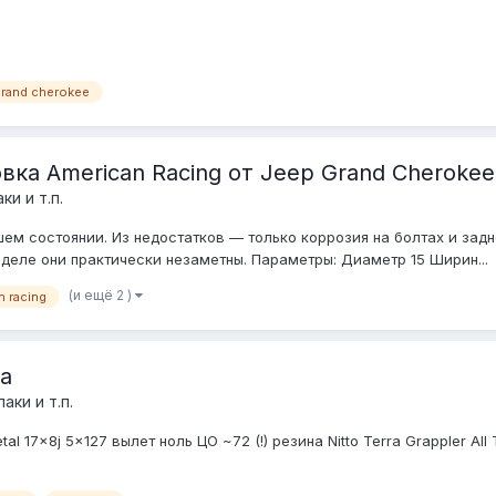
rand cherokee
вка American Racing от Jeep Grand Cherokee 
ки и т.п.
ем состоянии. Из недостатков — только коррозия на болтах и задн
деле они практически незаметны. Параметры: Диаметр 15 Ширин...
(и ещё 2 )
n racing
ra
аки и т.п.
17x8j 5x127 вылет ноль ЦО ~72 (!) резина Nitto Terra Grappler All 