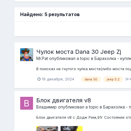
Найдено: 5 результатов
Чулок моста Dana 30 Jeep Zj
Mr.Pat
опубликовал a topic в
Барахолка - купл
В поисках не гнутого чулка моста(либо моста по
(и 
19 декабря, 2024
dana 30
jeep 5.2
Блок двигателя v8
Bладимир
опубликовал a topic в
Барахолка - 
Блок двигателя v8 с Додж Рем,91г Состояние от