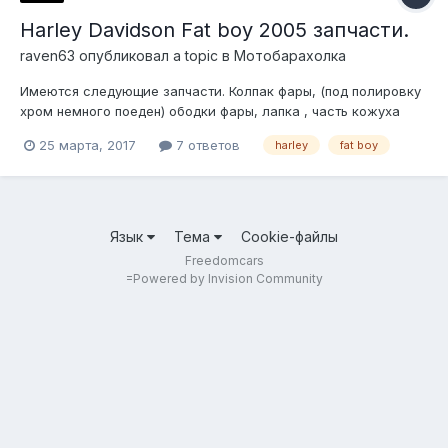
Harley Davidson Fat boy 2005 запчасти.
raven63
опубликовал a topic в
Мотобарахолка
Имеются следующие запчасти. Колпак фары, (под полировку
хром немного поеден) ободки фары, лапка , часть кожуха
ремня(небольшие косяки отгрызан кусочек непонятно зачем.)
25 марта, 2017
7 ответов
harley
fat boy
Спинка заднего сиденья. Цены предлагайте. 890333о2777
899672о3672 Тольятти. Отправка транспортной по России
Казахстану и...
Язык
Тема
Cookie-файлы
Freedomcars
=
Powered by Invision Community