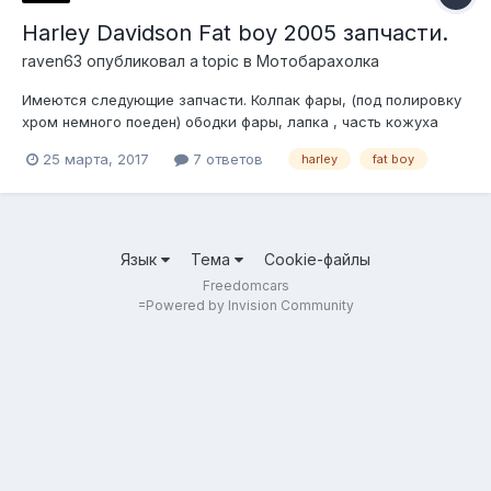
Harley Davidson Fat boy 2005 запчасти.
raven63
опубликовал a topic в
Мотобарахолка
Имеются следующие запчасти. Колпак фары, (под полировку
хром немного поеден) ободки фары, лапка , часть кожуха
ремня(небольшие косяки отгрызан кусочек непонятно зачем.)
25 марта, 2017
7 ответов
harley
fat boy
Спинка заднего сиденья. Цены предлагайте. 890333о2777
899672о3672 Тольятти. Отправка транспортной по России
Казахстану и...
Язык
Тема
Cookie-файлы
Freedomcars
=
Powered by Invision Community