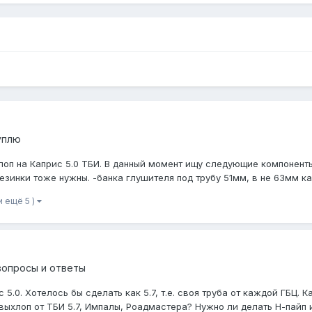
уплю
п на Каприс 5.0 ТБИ. В данный момент ищу следующие компоненты:
инки тоже нужны. -банка глушителя под трубу 51мм, в не 63мм как н
и ещё 5 )
вопросы и ответы
 5.0. Хотелось бы сделать как 5.7, т.е. своя труба от каждой ГБЦ.
выхлоп от ТБИ 5.7, Импалы, Роадмастера? Нужно ли делать Н-пайп и