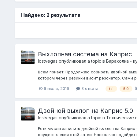
Найдено: 2 результата
Выхлопная система на Каприс
lostvegas
опубликовал a topic в
Барахолка - к
Всем привет. Продолжаю собирать двойной выхло
котором через резинки висит резонатор. Сами рез
(
6 июля, 2016
3 ответа
tbi
5.0
Двойной выхлоп на Каприс 5.0
lostvegas
опубликовал a topic в
Технические 
Есть мысли запилить двойной выхлоп на Каприс с
осуществления этой затеи. Насколько подойдет 