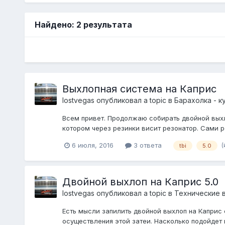
Найдено: 2 результата
Выхлопная система на Каприс
lostvegas
опубликовал a topic в
Барахолка - к
Всем привет. Продолжаю собирать двойной выхло
котором через резинки висит резонатор. Сами рез
(
6 июля, 2016
3 ответа
tbi
5.0
Двойной выхлоп на Каприс 5.0
lostvegas
опубликовал a topic в
Технические 
Есть мысли запилить двойной выхлоп на Каприс с
осуществления этой затеи. Насколько подойдет 