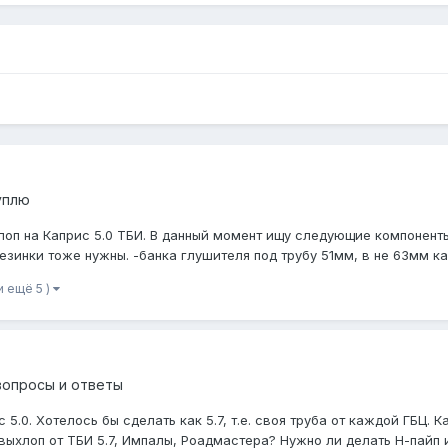
уплю
п на Каприс 5.0 ТБИ. В данный момент ищу следующие компоненты:
инки тоже нужны. -банка глушителя под трубу 51мм, в не 63мм как н
и ещё 5 )
вопросы и ответы
 5.0. Хотелось бы сделать как 5.7, т.е. своя труба от каждой ГБЦ.
выхлоп от ТБИ 5.7, Импалы, Роадмастера? Нужно ли делать Н-пайп и