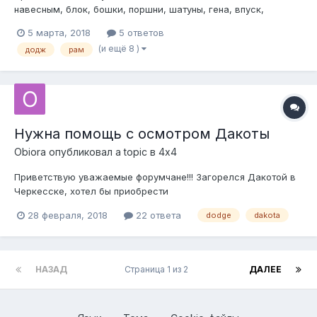
навесным, блок, бошки, поршни, шатуны, гена, впуск,
крышки, выпуск... Всё до болтика. Поддонов и впуска по 2,
5 марта, 2018
5 ответов
есть даже распределитель и провода, инжекторы, дроссель,
(и ещё 8 )
додж
рам
датчики... Стоял у меня в траке, для счастья там не хватает
только поменят...
Нужна помощь с осмотром Дакоты
Obiora
опубликовал a topic в
4х4
Приветствую уважаемые форумчане!!! Загорелся Дакотой в
Черкесске, хотел бы приобрести
(https://www.avito.ru/cherkessk/avtomobili/dodge_dakota_2002_
28 февраля, 2018
22 ответа
dodge
dakota
1091093099). Объявление висело и на дроме, но там
высвечивалось ограничение на регистрационные действия.
Может кто, что слышал про неё. Может кто по...
НАЗАД
Страница 1 из 2
ДАЛЕЕ