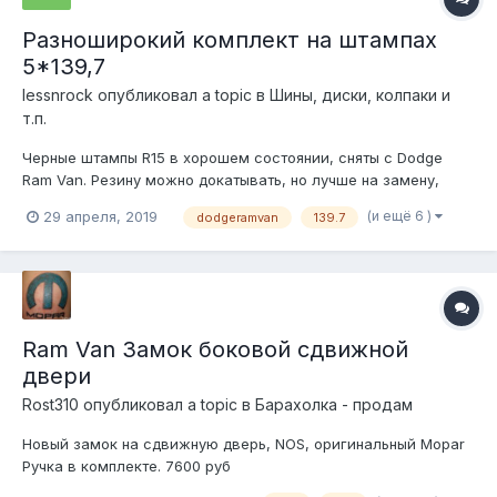
Разноширокий комплект на штампах
5*139,7
lessnrock
опубликовал a topic в
Шины, диски, колпаки и
т.п.
Черные штампы R15 в хорошем состоянии, сняты с Dodge
Ram Van. Резину можно докатывать, но лучше на замену,
отдаю в подарок. 9000, Петербург. 890455680-шесть-девять
(и ещё 6 )
29 апреля, 2019
dodgeramvan
139.7
Есть также два дополнительных колеса 8'' в этом дизайне.
Можно взять комплект колес одной ширины.
Ram Van Замок боковой сдвижной
двери
Rost310
опубликовал a topic в
Барахолка - продам
Новый замок на сдвижную дверь, NOS, оригинальный Mopar
Ручка в комплекте. 7600 руб