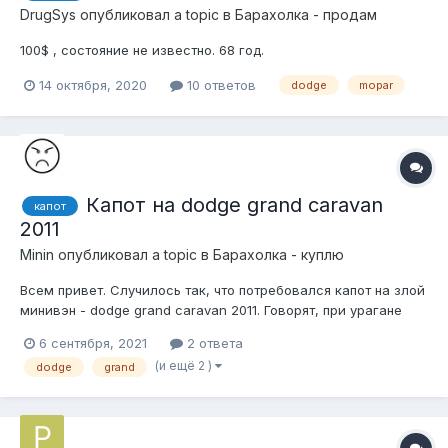
DrugSys
опубликовал a topic в
Барахолка - продам
100$ , состояние не известно. 68 год.
14 октября, 2020
10 ответов
dodge
mopar
Капот на dodge grand caravan
капот
2011
Minin
опубликовал a topic в
Барахолка - куплю
Всем привет. Случилось так, что потребовался капот на злой
минивэн - dodge grand caravan 2011. Говорят, при урагане
деревья и их части летают. К сожалению, это правда(
6 сентября, 2021
2 ответа
Собственно, функциональности он не потерял, но хотелось
(и ещё 2 )
dodge
grand
бы, чтоб машина выглядела опрятно. Случаем, не завалялся
у...