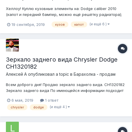
Хеллоу! Куплю кузовные элементы на: Dodge caliber 2010
(капот и передний бампер, можно ещё решётку радиатора);
Cadillac bls 2008 (только передний бампер). Самое критичное
(и ещё 6 )
19 сентября, 2019
кузов
капот
в этом посте - капот для калибера. В целом, пока не горит,
но вышеупомянутые кузовные элементы утомле...
Зеркало заднего вида Chrysler Dodge
CH1320182
Алексей А
опубликовал a topic в
Барахолка - продам
Всем доброго дня! Продаю зеркало заднего вида. CH1320182
Зеркало заднего вида По имеющейся информации подходит
для Chrysler Lhs 1999-2001, Заводские номера CH1320182,
6 мая, 2019
1 ответ
4574607AG, 4574607AE Chrysler 300M Chrysler Concorde
(и ещё 4 )
chrysler
dodge
Chrysler LHS Dodge Intre...