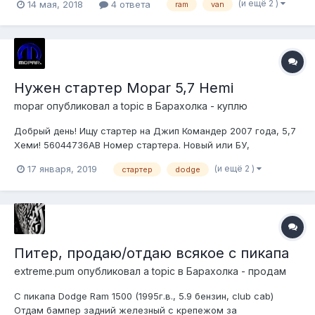
(и ещё 2 )
14 мая, 2018
4 ответа
ram
van
Нужен стартер Mopar 5,7 Hemi
mopar
опубликовал a topic в
Барахолка - куплю
Добрый день! Ищу стартер на Джип Командер 2007 года, 5,7
Хеми! 56044736AB Номер стартера. Новый или БУ,
рассмотрю варианты но только в наличии, заказать и сам
(и ещё 2 )
17 января, 2019
стартер
dodge
могу, надо срочно!
Питер, продаю/отдаю всякое с пикапа
extreme.pum
опубликовал a topic в
Барахолка - продам
С пикапа Dodge Ram 1500 (1995г.в., 5.9 бензин, club cab)
Отдам бампер задний железный с крепежом за