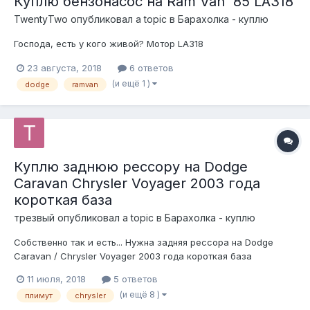
Куплю бензонасос на Ram Van '85 LA318
TwentyTwo
опубликовал a topic в
Барахолка - куплю
Господа, есть у кого живой? Мотор LA318
23 августа, 2018
6 ответов
(и ещё 1 )
dodge
ramvan
Куплю заднюю рессору на Dodge
Caravan Chrysler Voyager 2003 года
короткая база
трезвый
опубликовал a topic в
Барахолка - куплю
Собственно так и есть... Нужна задняя рессора на Dodge
Caravan / Chrysler Voyager 2003 года короткая база
11 июля, 2018
5 ответов
(и ещё 8 )
плимут
chrysler