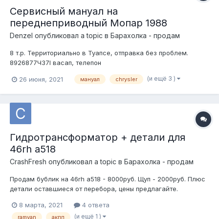
Сервисный мануал на
переднеприводный Мопар 1988
DenzeI
опубликовал a topic в
Барахолка - продам
8 т.р. Территориально в Туапсе, отправка без проблем.
8926877Ч37l васап, телепон
(и ещё 3 )
26 июня, 2021
мануал
chrysler
Гидротрансформатор + детали для
46rh a518
CrashFresh
опубликовал a topic в
Барахолка - продам
Продам бублик на 46rh a518 - 8000руб. Щуп - 2000руб. Плюс
детали оставшиеся от перебора, цены предлагайте.
8 марта, 2021
4 ответа
(и ещё 1 )
ramvan
акпп