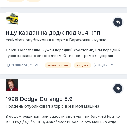
ищу кардан на додж под 904 кпп
mrakobes
опубликовал a topic в
Барахолка - куплю
Сабж. Собственно, нужен передний хвостовик, или передний
кусок кардана с хвостовиком. От вэнов - рэмов - дюранг -
дакот всех возможных годов... 29/30 шлиц , диаметр хаба
(и ещё 2 )
11 января, 2021
додж кардан
кардан
42,67мм (1,680 инчей) +797889 ЧЧЧ 09 wazzaap +7914 624
2ЧЧ3
1998 Dodge Durango 5.9
Полдень
опубликовал a topic в
Я и моя машина
В общем решился таки завести свой уютный бложик) Кратко:
1998 год / 5,9/ 231HD/ 46Re/7мест Вообще это машина отца,