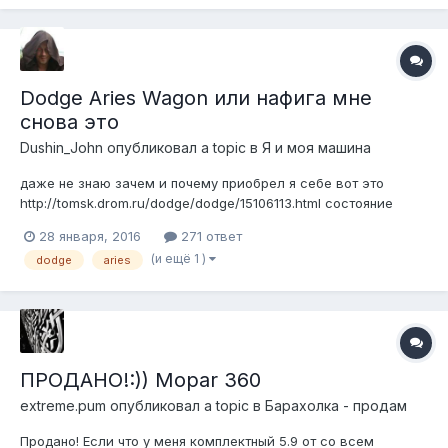
Dodge Aries Wagon или нафига мне
снова это
Dushin_John
опубликовал a topic в
Я и моя машина
даже не знаю зачем и почему приобрел я себе вот это
http://tomsk.drom.ru/dodge/dodge/15106113.html состояние
примерно как после войны. из самого страшного: нет
28 января, 2016
271 ответ
стартера сломана рулевая колонка выбиты варварами все
(и ещё 1 )
dodge
aries
стекла собственно покупка состоялась по телефону.
созвонились. договорились,...
ПРОДАНО!:)) Mopar 360
extreme.pum
опубликовал a topic в
Барахолка - продам
Продано! Если что у меня комплектный 5.9 от со всем