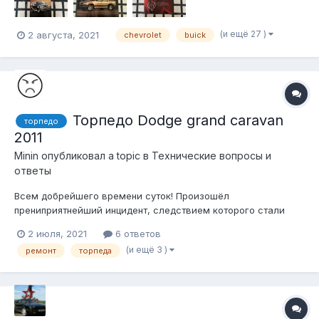
(и ещё 27 )
2 августа, 2021
chevrolet
buick
Торпедо Dodge grand caravan
торпедо
2011
Minin
опубликовал a topic в
Технические вопросы и
ответы
Всем добрейшего времени суток! Произошёл
прениприятнейший инцидент, следствием которого стали
огромные коцки на торпедо (см фото, если получилось
2 июля, 2021
6 ответов
прикрепить) одного из любимых авто моей семьи - Dodge
(и ещё 3 )
ремонт
торпеда
grand caravan 2011. Увеличить Увеличить Есть вариант...