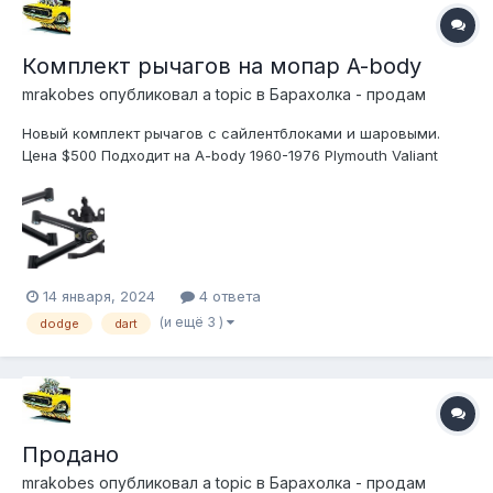
Комплект рычагов на мопар A-body
mrakobes
опубликовал a topic в
Барахолка - продам
Новый комплект рычагов с сайлентблоками и шаровыми.
Цена $500 Подходит на A-body 1960-1976 Plymouth Valiant
1960-1981 Chrysler Valiant 1961-1962 Dodge Lancer 1961-1963
DeSoto Rebel 1963-1976 Dodge Dart 1964-1969 Plymount
Barracuda 1971-1976 Plymouth Scamp 1970-1976 Plymouth
Duster...
14 января, 2024
4 ответа
(и ещё 3 )
dodge
dart
Продано
mrakobes
опубликовал a topic в
Барахолка - продам