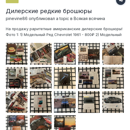
Дилерские редкие брошюры
pinevine86
опубликовал a topic в
Всякая всячина
На продажу раритетные американские дилерские брошюры!
Фото 1: 1) Модельный Ряд Chevrolet 1961 - 800₽ 2) Модельный
Ряд Ford 1962 - 800₽ 3) Chevrolet Corvair 1961 - 800₽ Фото 2: 1)
Модельный ряд Chrysler 1973 - 900₽ 2) 1977 Chevrolet Caprice
Classic и Impala - 900₽ 3) 1975 Mercury M...