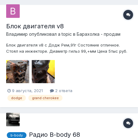
Блок двигателя v8
Bладимир
опубликовал a topic в
Барахолка - продам
Блок двигателя v8 с Додж Рем,91г Состояние отличное.
Стоял на инжекторе. Диаметр гильз 99,+мм Цена 5тыс руб.
89161666004
9 августа, 2021
2 ответа
dodge
grand cherokee
Радио B-body 68
b-body