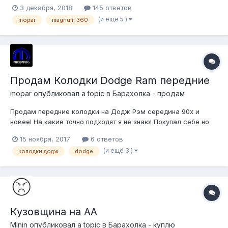
была и есть. Уже больше 10 лет. Сейчас он купил себе новый
3 декабря, 2018
145 ответов
дизельный Прадо - попробовать что то совсем иное чем АА А
(и ещё 5 )
mopar
magnum 360
Додж пока поставили стоять - по большому счету все треб...
Продам Колодки Dodge Ram передние
mopar
опубликовал a topic в
Барахолка - продам
Продам передние колодки на Додж Рэм середина 90х и
новее! На какие точно подходят я не знаю! Покупал себе но
не те купил, мне нужны старших годов! (возможен обмен на
15 ноября, 2017
6 ответов
колодки 80х начало 90х годов) Цена:2000 рублей.
(и ещё 3 )
колодки додж
dodge
http://dropmefiles.com/yV29Q http://dropmefiles.com/yV29Q
Кузовщина на АА
Minin
опубликовал a topic в
Барахолка - куплю