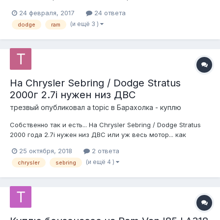
символическую бутылку красного сухого. Передний торсион
24 февраля, 2017
24 ответа
со стойками и ушами на тех же условиях. Продам задние
(и ещё 3 )
dodge
ram
фонари светодиоды. Фотку скину, всё работает, просто
решил продать. Ценник вижу...
На Chrysler Sebring / Dodge Stratus
2000г 2.7i нужен низ ДВС
трезвый
опубликовал a topic в
Барахолка - куплю
Собственно так и есть... На Chrysler Sebring / Dodge Stratus
2000 года 2.7i нужен низ ДВС или уж весь мотор... как
вариант)
25 октября, 2018
2 ответа
(и ещё 4 )
chrysler
sebring