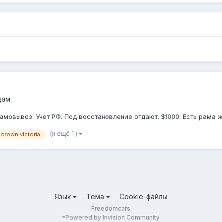
дам
Самовывоз. Учет РФ. Под восстановление отдают. $1000. Есть рама 
(и ещё 1 )
 crown victoria
Язык
Тема
Cookie-файлы
Freedomcars
=
Powered by Invision Community