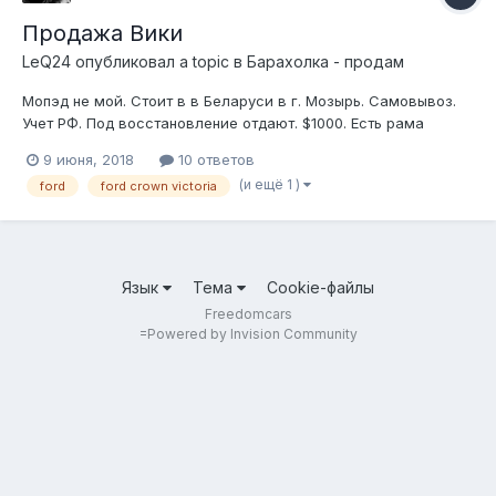
Продажа Вики
LeQ24
опубликовал a topic в
Барахолка - продам
Мопэд не мой. Стоит в в Беларуси в г. Мозырь. Самовывоз.
Учет РФ. Под восстановление отдают. $1000. Есть рама
живая отдельно. Дерзайте.
9 июня, 2018
10 ответов
(и ещё 1 )
ford
ford crown victoria
Язык
Тема
Cookie-файлы
Freedomcars
=
Powered by Invision Community