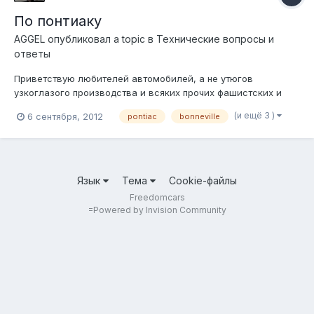
По понтиаку
AGGEL
опубликовал a topic в
Технические вопросы и
ответы
Приветствую любителей автомобилей, а не утюгов
узкоглазого производства и всяких прочих фашистских и
псевдобританских корыт! Слёзно прошу вашей помощи, или
(и ещё 3 )
6 сентября, 2012
pontiac
bonneville
совета хотя бы! В моём профиле есть ссылка на мою
машину, если что, так вот, необходимо его чипануть, очень
необходимо! Скажите кто может это сд...
Язык
Тема
Cookie-файлы
Freedomcars
=
Powered by Invision Community