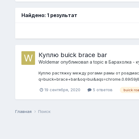
Найдено: 1 результат
Куплю buick brace bar
Woldemar
опубликовал a topic в
Барахолка - 
Куплю растяжку между рогами рамы от роадмасте
q=buick+brace+bar&oq=bui&aqs=chrome.0.69i59j69
19 сентября, 2020
5 ответов
buick ro
Главная
Поиск