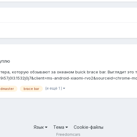
куплю
ра, которую обзывают за океаном buick brace bar. Выглядит это та
i57j0l3.1532j0j7&client=ms-android-xiaomi-rvo2&sourceid=chrome-m
(и ещё 1 )
admaster
brace bar
Язык
Тема
Cookie-файлы
Freedomcars