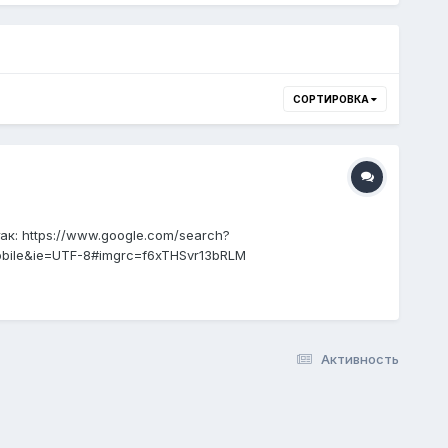
СОРТИРОВКА
к: https://www.google.com/search?
obile&ie=UTF-8#imgrc=f6xTHSvr13bRLM
Активность