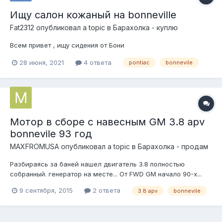
Ищу салон кожаный на bonneville
Fat2312
опубликовал a topic в
Барахолка - куплю
Всем привет , ищу сидения от Бони
28 июня, 2021
4 ответа
pontiac
bonnevile
Мотор в сборе с навесным GM 3.8 apv
bonnevile 93 год
MAXFROMUSA
опубликовал a topic в
Барахолка - продам
Разбираясь за баней нашел двигатель 3.8 полностью
собранный. генератор на месте... От FWD GM начало 90-х...
Вообщем продам долларов за 250)))=17000
9 сентября, 2015
2 ответа
3.8 apv
bonnevile
Работоспособность не подскажу...В любом случае надо
разбирать смотреть... Если не изменяет память мотор
работал но стучал... Лежит уже лет 5)) Мос...