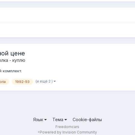
ной цене
лка - куплю
й комплект.
(и ещё 2 )
oria
1992-93
Язык
Тема
Cookie-файлы
Freedomcars
=
Powered by Invision Community