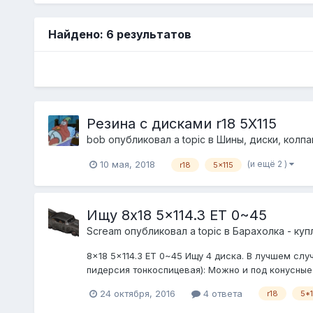
Найдено: 6 результатов
Резина с дисками r18 5X115
bob
опубликовал a topic в
Шины, диски, колпак
(и ещё 2 )
10 мая, 2018
r18
5x115
Ищу 8x18 5x114.3 ET 0~45
Scream
опубликовал a topic в
Барахолка - ку
8x18 5x114.3 ET 0~45 Ищу 4 диска. В лучшем слу
пидерсия тонкоспицевая): Можно и под конусные 
24 октября, 2016
4 ответа
r18
5*1