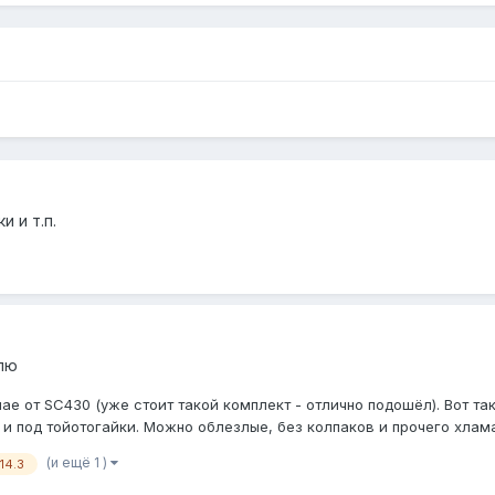
и и т.п.
плю
чае от SC430 (уже стоит такой комплект - отлично подошёл). Вот та
и под тойотогайки. Можно облезлые, без колпаков и прочего хлама,
(и ещё 1 )
14.3