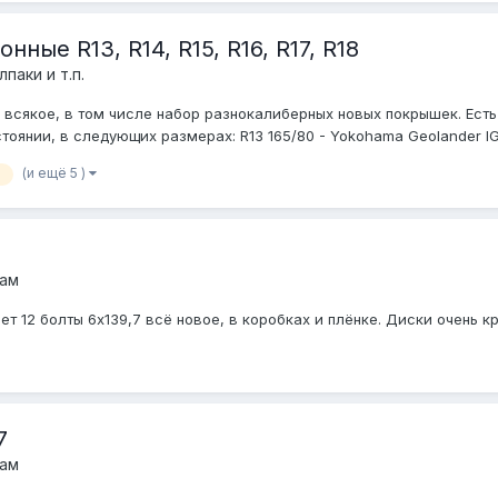
ные R13, R14, R15, R16, R17, R18
паки и т.п.
 всякое, в том числе набор разнокалиберных новых покрышек. Есть
янии, в следующих размерах: R13 165/80 - Yokohama Geolander IG30 
(и ещё 5 )
5
дам
т 12 болты 6x139,7 всё новое, в коробках и плёнке. Диски очень кру
7
дам