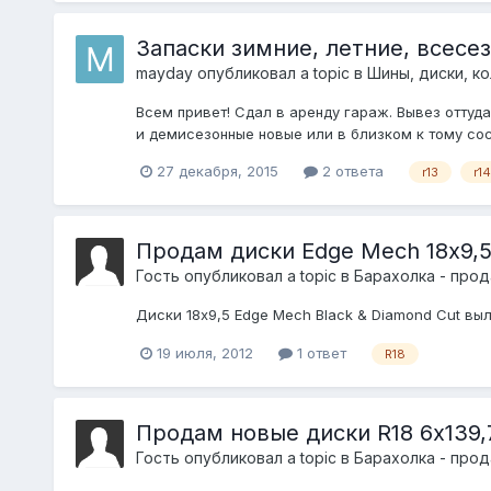
Запаски зимние, летние, всесезон
mayday
опубликовал a topic в
Шины, диски, кол
Всем привет! Сдал в аренду гараж. Вывез оттуда
и демисезонные новые или в близком к тому состо
27 декабря, 2015
2 ответа
r13
r14
Продам диски Edge Mech 18х9,
Гость опубликовал a topic в
Барахолка - про
Диски 18x9,5 Edge Mech Black & Diamond Cut выле
19 июля, 2012
1 ответ
R18
Продам новые диски R18 6х139,
Гость опубликовал a topic в
Барахолка - про