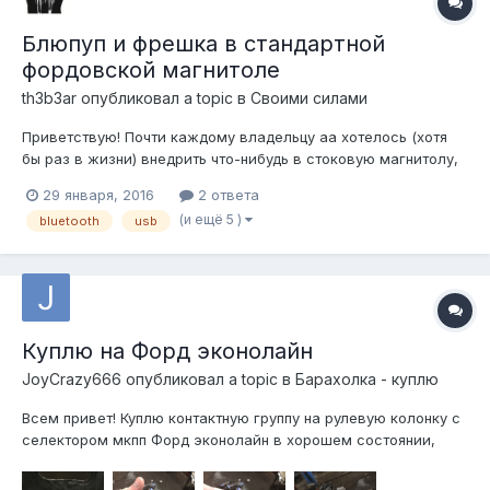
Блюпуп и фрешка в стандартной
фордовской магнитоле
th3b3ar
опубликовал a topic в
Своими силами
Приветствую! Почти каждому владельцу аа хотелось (хотя
бы раз в жизни) внедрить что-нибудь в стоковую магнитолу,
чтобы можно было использовать современные устройства и
29 января, 2016
2 ответа
носители. Часто (когда позволяет конструкция бубнитолы)
(и ещё 5 )
bluetooth
usb
ограничиваются линейным входом, а хочется "блюпуп и
фрешку" Собственн...
Куплю на Форд эконолайн
JoyCrazy666
опубликовал a topic в
Барахолка - куплю
Всем привет! Куплю контактную группу на рулевую колонку с
селектором мкпп Форд эконолайн в хорошем состоянии,
желательно с куском проводки и фишкой! Приму пересыл тк,
89128251932 или в инст joycrazy666.год не знаю, установлена