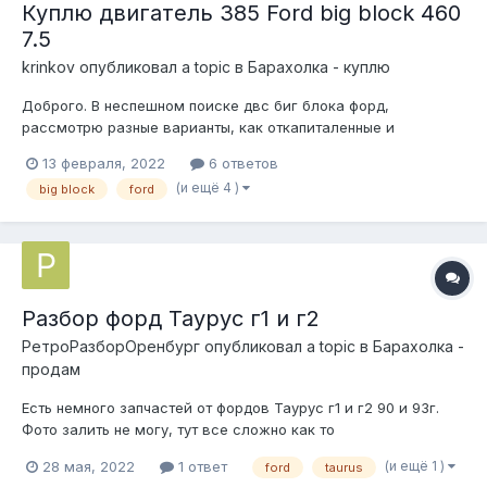
Куплю двигатель 385 Ford big block 460
7.5
krinkov
опубликовал a topic в
Барахолка - куплю
Доброго. В неспешном поиске двс биг блока форд,
рассмотрю разные варианты, как откапиталенные и
усиленные, так и под капиталку, некомплектные, т.е. отдельно
13 февраля, 2022
6 ответов
блок с шпг, коленом, отдельно головы, впуск и т.д. Интересен
(и ещё 4 )
big block
ford
как карб, так и инжектор. Ford Thunderbird (1972-1976),
Mercury...
Разбор форд Таурус г1 и г2
РетроРазборОренбург
опубликовал a topic в
Барахолка -
продам
Есть немного запчастей от фордов Таурус г1 и г2 90 и 93г.
Фото залить не могу, тут все сложно как то
(и ещё 1 )
28 мая, 2022
1 ответ
ford
taurus