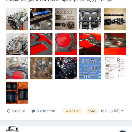
остался без надобности. Блок расточен в размер + 0.04" в
компании АБ-Мотор, на высокоточном станке Rottler F7A
(США), с базированием от постели коленчатого вала.
Хонингование в нес...
(и ещё 63 )
5 июня
6 ответов
windsor
ford