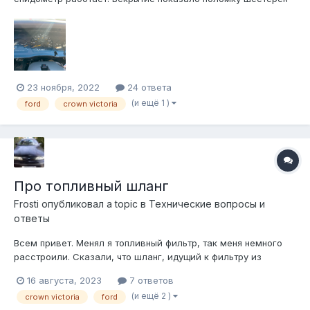
привода, заменили на ремкомплект, но не взлетело, видимо
моторчик успел устать, или что-то к нему. Щиток аналоговый,
со спидометром и одометром по центру, посмотрел на
ибеях, от 1993 года мало,...
23 ноября, 2022
24 ответа
(и ещё 1 )
ford
crown victoria
Про топливный шланг
Frosti
опубликовал a topic в
Технические вопросы и
ответы
Всем привет. Менял я топливный фильтр, так меня немного
расстроили. Сказали, что шланг, идущий к фильтру из
бензобака, уже не ахти. Залез я на рокавто, а там обычный
16 августа, 2023
7 ответов
такой шланг нарисован. Типа 15 мм внешний диаметр. А у
(и ещё 2 )
crown victoria
ford
моей вики он очень очень толстый, почти не гнется,