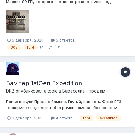
Маркиз 89 EFI, которого знатно потрепала жизнь под
капотом, да и в целом. Эгр на машине удалён физически,
круиз тоже Предыстория: в очередной раз снял интейк,
чтобы заменить форсы и все шланги-хоботы вакуумной
системы превратились...
5 декабря, 2024
5 ответов
(и ещё 1 )
302
ford
Бампер 1stGen Expedition
DRB
опубликовал a topic в
Барахолка - продам
Приветствую! Продаю бампер. Гнутый, как есть. Фото: БЕЗ
-фонариков подсветки -без рамки номера -без розетки
фаркопа. -без пластика, закрывающего перемычку
9 декабря, 2023
4 ответа
ford
expedition
встроенного фаркопа (утеряна до меня, в 13-м веке). Цена...