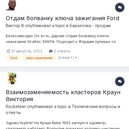
Отдам болванку ключа зажигания Ford
Виктор В
опубликовал a topic в
Барахолка - продам
Безвозмездно (то есть, даром) отдам болванку ключа
зажигания Strattec 599114. Подходит к Фордам нулевых со
штатным иммобилайзером. Список моделей можно поискать
31 августа, 2023
2 ответа
в интернете, например тут
(и ещё 1 )
ford
ключ зажигания
https://www.locksmithcharley.com/transponder/ford.shtml (за
достоверность не ручаюсь). Забрать можно...
Взаимозаменяемость кластеров Краун
Виктория
Rocketeer
опубликовал a topic в
Технические вопросы и
ответы
Здравствуйте! На Краун Вике 1993 нагнулся одометр,
спидометр работает. Вскрытие показало поломку шестерен