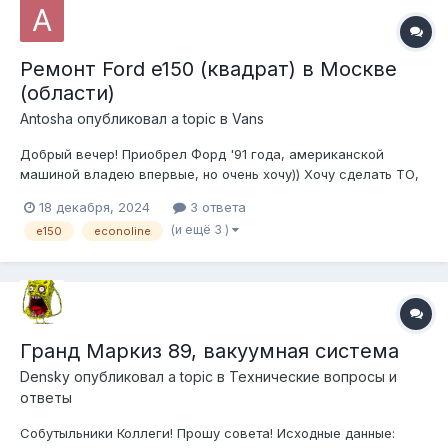
Ремонт Ford e150 (квадрат) в Москве
(области)
Antosha
опубликовал a topic в
Vans
Добрый вечер! Приобрел Форд '91 года, американской
машиной владею впервые, но очень хочу)) Хочу сделать ТО,
выявить проблемные места и заниматься восстановлением.
18 декабря, 2024
3 ответа
Плюсом там битое крыло и чуть морды. Прошу поделиться
(и ещё 3 )
e150
econoline
контактами кто, может помочь с ремонтом и наставить на
путь истинный...
Гранд Маркиз 89, вакуумная система
Densky
опубликовал a topic в
Технические вопросы и
ответы
Собутыльники Коллеги! Прошу совета! Исходные данные: