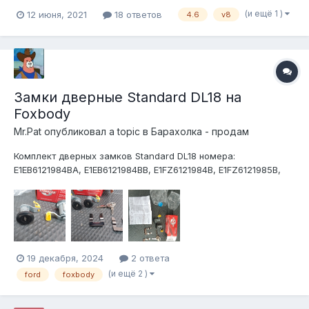
(и ещё 1 )
12 июня, 2021
18 ответов
4.6
v8
Замки дверные Standard DL18 на
Foxbody
Mr.Pat
опубликовал a topic в
Барахолка - продам
Комплект дверных замков Standard DL18 номера:
E1EB6121984BA, E1EB6121984BB, E1FZ6121984B, E1FZ6121985B,
E2EB5821984BA, E3EB6121984BA, F2ZZ6121984A В наборе: 2
ключа, 2 замка, крепеж, инструкция. Подходит на все 2х
дверные фоксы(станги,кугары,тберды),КРОМЕ 1987
года(естественно, об э...
19 декабря, 2024
2 ответа
(и ещё 2 )
ford
foxbody