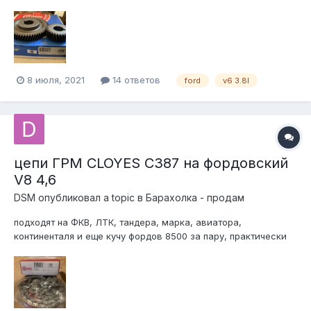
8 июля, 2021
14 ответов
ford
v6 3.8l
цепи ГРМ CLOYES C387 на фордовский
V8 4,6
DSM
опубликовал a topic в
Барахолка - продам
подходят на ФКВ, ЛТК, тандера, марка, авиатора,
континенталя и еще кучу фордов 8500 за пару, практически
по цене рокавто отправлю СДЭКом куда угодно