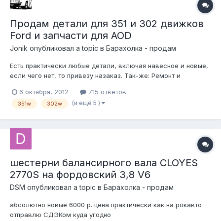
Продам детали для 351 и 302 движков
Ford и запчасти для AOD
Jonik
опубликовал a topic в
Барахолка - продам
Есть практически любые детали, включая навесное и новые,
если чего нет, то привезу назаказ. Так-же: Ремонт и
диагностика двигателей, мостов, акпп устанавливаемых на
6 октября, 2012
715 ответов
Форды до 2000 года выпуска, установка блокировок, замена
(и ещё 5 )
351w
302w
главных пар, изготовление кастомных узлов для подвесок и
тормозной системы,...
шестерни балансирного вала CLOYES
2770S на фордовский 3,8 V6
DSM
опубликовал a topic в
Барахолка - продам
абсолютно новые 6000 р. цена практически как на рокавто
отправлю СДЭКом куда угодно