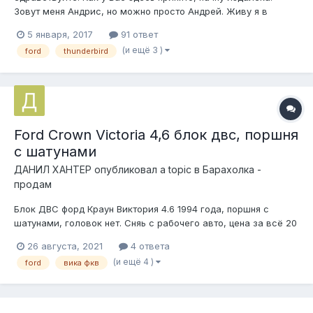
Зовут меня Андрис, но можно просто Андрей. Живу я в
Латвии, в Риге. Форум Фридомкарз читаю давно, но все
5 января, 2017
91 ответ
небыло повода зарегистрироватся и что-то написать.
(и ещё 3 )
ford
thunderbird
Старинные автомобили мне нравились всегда, еще в 80-ые
с отцом посещали слеты Латвий...
Ford Crown Victoria 4,6 блок двс, поршня
с шатунами
ДАНИЛ ХАНТЕР
опубликовал a topic в
Барахолка -
продам
Блок ДВС форд Краун Виктория 4.6 1994 года, поршня с
шатунами, головок нет. Сняь с рабочего авто, цена за всё 20
т. Т 89028960402
26 августа, 2021
4 ответа
(и ещё 4 )
ford
вика фкв