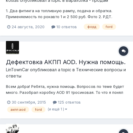
kostas
опубликовал a topic в
Барахолка - продам
1. Два фитинга на топливную рампу, подача и обратка.
Применяемость по рокавто 1 и 2 500 руб. Фото 2. РДТ.
Работоспособность не известна, из мокрой в сухую часть не
24 августа, 2020
10 ответов
форд
ford
продувается. 200 руб. Фото 3. Ступичная гайка DORMAN
615098 500 руб. за две гайки. Новая и...
Дефектовка АКПП AOD. Нужна помощь.
LinTownCar
опубликовал a topic в
Технические вопросы и
ответы
Всем добра! Ребята, нужна помощь. Вопросов по теме будет
много. Разобрал коробку AOD 91 тросиковая. То что я понял
не будучи специалистом в коробочных делах - это
30 сентября, 2015
125 ответов
сгоревшие фрикционы и стальные пластины поведенные от
(и ещё 1 )
акпп aod
ford
перегрева. Ну и втулки, резинки, сальники. Но вот эта деталь
(как называется?) имее...