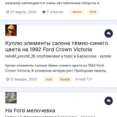
назвали) наблюдаются очень нестабильные обороты и
периодически глохнет. проверили зажигание, топливо -
27 марта, 2023
7 ответов
taurus
ford
поменяли МАФ, провода, свечи. Бензонасос работает
нормально. Ребята с сервиса (Совранского) говорят что
глючат мозги (ECM). Судя п...
Куплю элементы салона тёмно-синего
цвета на 1992 Ford Crown Victoria
rekaM_yenoM_2K
опубликовал a topic в
Барахолка - куплю
Куплю элементы салона тёмно-синего цвета на 1992 Ford
Crown Victoria. В основном интересуют: Приборная панель,
задний ряд сидений. Также рассматривается к покупке руль.
(и ещё 1 )
13 января, 2023
ford
fordv8
На Ford мелочевка