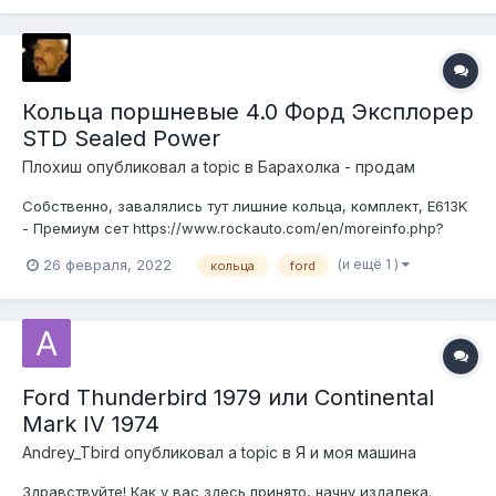
Кольца поршневые 4.0 Форд Эксплорер
STD Sealed Power
Плохиш
опубликовал a topic в
Барахолка - продам
Собственно, завалялись тут лишние кольца, комплект, E613K
- Премиум сет https://www.rockauto.com/en/moreinfo.php?
pk=212399&cc=1119608&pt=5640&jsn=1013 На Рокавто 85
(и ещё 1 )
26 февраля, 2022
кольца
ford
баксов стоят нынче. Отдам за 5килорублей. +79096471046
Дмитрий. Москва. Пересыл куда угодно.
Ford Thunderbird 1979 или Continental
Mark IV 1974
Andrey_Tbird
опубликовал a topic в
Я и моя машина
Здравствуйте! Как у вас здесь принято, начну издалека.