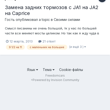
Замена задних тормозов с JA1 на JA2
на Caprice
Гость опубликовал a topic в
Своими силами
Смысл писанины не очень большой, тк у нас по большей
части все меняют мосты целиком. Но так как я жду чуда в
виде блокировки для своего большого моста и тормозов
12 марта, 2013
21 ответ
JL9, то решил перекинуть большие тормоза с большого
(и ещё 3 )
9 1/2 на 11
с маленьких на большие
моста на свой маленький. Проблем при перестановке нет,
всё подходит как родное. Тро...
Язык
Тема
Cookie-файлы
Freedomcars
=
Powered by Invision Community