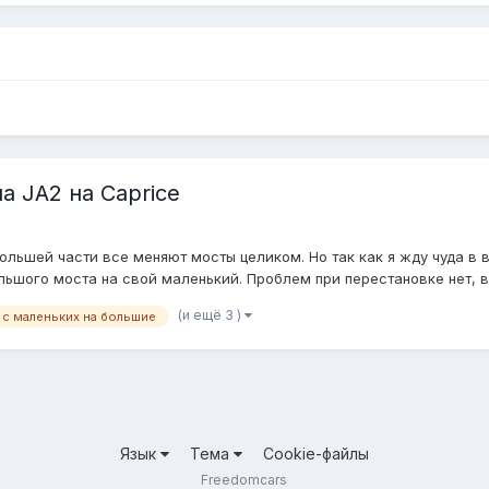
а JA2 на Caprice
большей части все меняют мосты целиком. Но так как я жду чуда в
ьшого моста на свой маленький. Проблем при перестановке нет, всё
(и ещё 3 )
с маленьких на большие
Язык
Тема
Cookie-файлы
Freedomcars