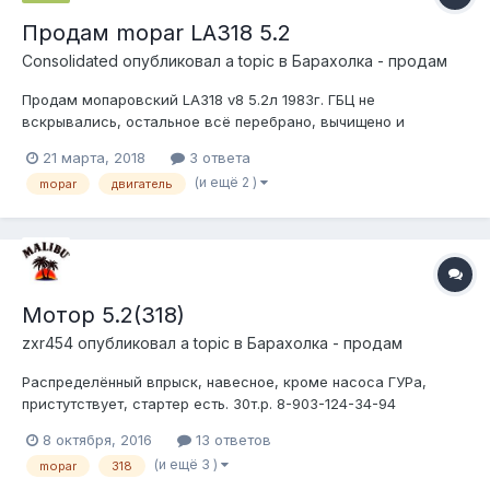
Продам mopar LA318 5.2
Consolidated
опубликовал a topic в
Барахолка - продам
Продам мопаровский LA318 v8 5.2л 1983г. ГБЦ не
вскрывались, остальное всё перебрано, вычищено и
промыто. На двигателе: сток карб Холли 2280, стоковые
21 марта, 2018
3 ответа
плоские гидрики, стартер, коса зажигания от БМВ, родная
(и ещё 2 )
mopar
двигатель
фурнитура, отпиленный колокол от 727й коробки (беспонятия
что с ней случилось, было до меня) и...
Мотор 5.2(318)
zxr454
опубликовал a topic в
Барахолка - продам
Распределённый впрыск, навесное, кроме насоса ГУРа,
пристутствует, стартер есть. 30т.р. 8-903-124-34-94
8 октября, 2016
13 ответов
(и ещё 3 )
mopar
318