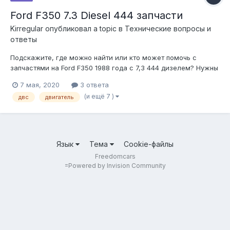
Ford F350 7.3 Diesel 444 запчасти
Kirregular
опубликовал a topic в
Технические вопросы и
ответы
Подскажите, где можно найти или кто может помочь с
запчастями на Ford F350 1988 года с 7,3 444 дизелем? Нужны
детали для капиталки ДВС, ремонта АКПП и прочие для ТО.
7 мая, 2020
3 ответа
(и ещё 7 )
двс
двигатель
Язык
Тема
Cookie-файлы
Freedomcars
=
Powered by Invision Community