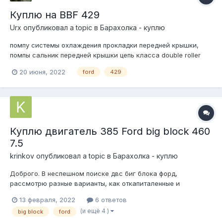
Куплю на BBF 429
Urx
опубликовал a topic в
Барахолка - куплю
помпу системы охлаждения прокладки передней крышки,
помпы сальник передней крышки цепь класса double roller
прокладки интейка прокладки клапанных крышек water pump
20 июня, 2022
ford
429
backing plate
Куплю двигатель 385 Ford big block 460
7.5
krinkov
опубликовал a topic в
Барахолка - куплю
Доброго. В неспешном поиске двс биг блока форд,
рассмотрю разные варианты, как откапиталенные и
усиленные, так и под капиталку, некомплектные, т.е. отдельно
13 февраля, 2022
6 ответов
блок с шпг, коленом, отдельно головы, впуск и т.д. Интересен
(и ещё 4 )
big block
ford
как карб, так и инжектор. Ford Thunderbird (1972-1976),