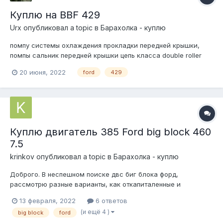
Куплю на BBF 429
Urx
опубликовал a topic в
Барахолка - куплю
помпу системы охлаждения прокладки передней крышки,
помпы сальник передней крышки цепь класса double roller
прокладки интейка прокладки клапанных крышек water pump
20 июня, 2022
ford
429
backing plate
Куплю двигатель 385 Ford big block 460
7.5
krinkov
опубликовал a topic в
Барахолка - куплю
Доброго. В неспешном поиске двс биг блока форд,
рассмотрю разные варианты, как откапиталенные и
усиленные, так и под капиталку, некомплектные, т.е. отдельно
13 февраля, 2022
6 ответов
блок с шпг, коленом, отдельно головы, впуск и т.д. Интересен
(и ещё 4 )
big block
ford
как карб, так и инжектор. Ford Thunderbird (1972-1976),