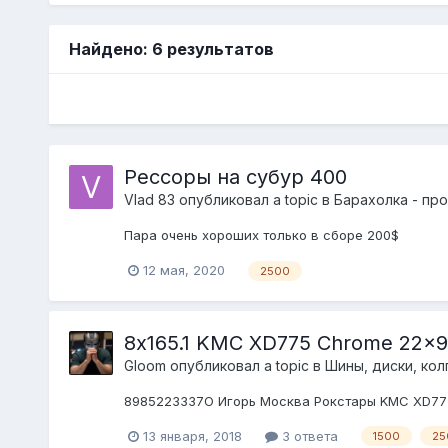
Найдено: 6 результатов
Рессоры на субур 400
Vlad 83
опубликовал a topic в
Барахолка - пр
Пара очень хороших только в сборе 200$
12 мая, 2020
2500
8х165.1 KMC XD775 Chrome 22x9
Gloom
опубликовал a topic в
Шины, диски, колп
898522ЗЗЗ7О Игорь Москва Рокстары KMC XD775 
13 января, 2018
3 ответа
1500
25