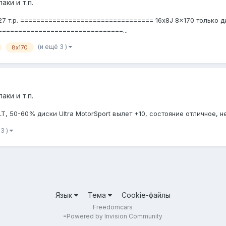
аки и т.п.
и 27 т.р. ================================= 16x8J 8x170 только
в ===============================...
(и ещё 3 )
8х170
аки и т.п.
, 50-60% диски Ultra MotorSport вылет +10, состояние отличное, н
 3 )
Язык
Тема
Cookie-файлы
Freedomcars
=
Powered by Invision Community