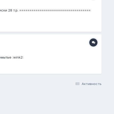
 диски 28 т.р. ===================================
емытые :wink2:
Активность