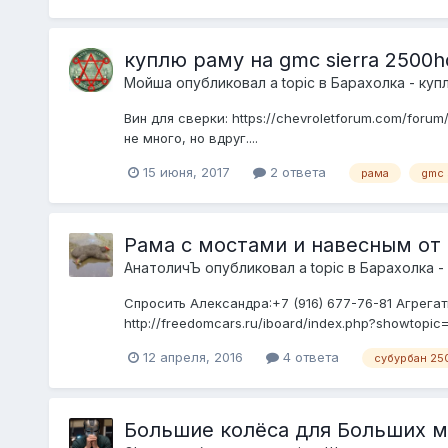
куплю раму на gmc sierra 2500h
Мойша
опубликовал a topic в
Барахолка - куп
Вин для сверки: https://chevroletforum.com/for
не много, но вдруг....
15 июня, 2017
2 ответа
рама
gmc 
Рама с мостами и навесным от 
АнатоличЪ
опубликовал a topic в
Барахолка -
Спросить Александра:+7 (916) 677-76-81 Агрегат
http://freedomcars.ru/iboard/index.php?showtopic
12 апреля, 2016
4 ответа
субурбан 25
Большие колёса для Больших 