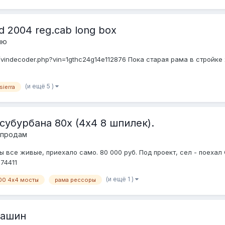
d 2004 reg.cab long box
лю
um/vindecoder.php?vin=1gthc24g14e112876 Пока старая рама в стройк
(и ещё 5 )
sierra
субурбана 80х (4х4 8 шпилек).
 продам
ы все живые, приехало само. 80 000 руб. Под проект, сел - поехал
=74411
(и ещё 1 )
00 4х4 мосты
рама рессоры
машин