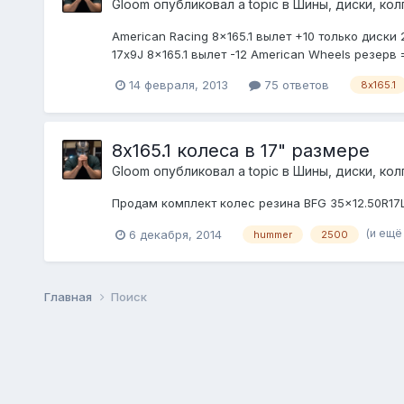
Gloom
опубликовал a topic в
Шины, диски, колп
American Racing 8x165.1 вылет +10 только диск
17x9J 8x165.1 вылет -12 American Wheels резер
14 февраля, 2013
75 ответов
8х165.1
8х165.1 колеса в 17" размере
Gloom
опубликовал a topic в
Шины, диски, колп
Продам комплект колес резина BFG 35×12.50R17LT
(и ещё
6 декабря, 2014
hummer
2500
Главная
Поиск