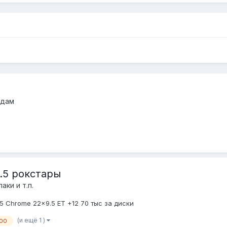
одам
.5 рокстары
аки и т.п.
Chrome 22x9.5 ET +12 70 тыс за диски
(и ещё 1 )
00