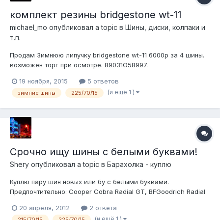
комплект резины bridgestone wt-11
michael_mo
опубликовал a topic в
Шины, диски, колпаки и
т.п.
Продам Зимнюю липучку bridgestone wt-11 6000р за 4 шины.
возможен торг при осмотре. 89031О58997.
19 ноября, 2015
5 ответов
(и ещё 1 )
зимние шины
225/70/15
Срочно ищу шины с белыми буквами!
Shery
опубликовал a topic в
Барахолка - куплю
Куплю пару шин новых или бу с белыми буквами.
Предпочтительно: Cooper Cobra Radial GT, BFGoodrich Radial
TA размер 225/70/15 Также ищу шины по одной штуке Cooper
20 апреля, 2012
2 ответа
Cobra Radial GT 225/70/15 (2-3 мм) и Cooper Cobra Radial GT
(и ещё 1 )
215/70/15
225/70/15