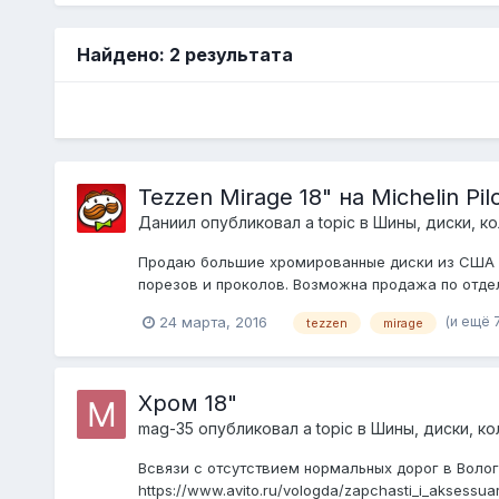
Найдено: 2 результата
Tezzen Mirage 18" на Michelin Pil
Даниил
опубликовал a topic в
Шины, диски, кол
Продаю большие хромированные диски из США Tezz
порезов и проколов. Возможна продажа по отдельн
(и ещё 
24 марта, 2016
tezzen
mirage
Хром 18"
mag-35
опубликовал a topic в
Шины, диски, кол
Всвязи с отсутствием нормальных дорог в Вологде
https://www.avito.ru/vologda/zapchasti_i_aksessua