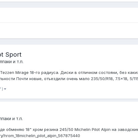
ot Sport
паки и т.п.
en Mirage 18-го радиуса. Диски в отличном состояни, без каких ли
ости Почти новые, отъездили очень мало 235/50/R18, 7.5x18, 5/115,
7 )
паки и т.п.
 обменяю 18" хром резина 245/50 Michelin Pilot Alpin на заводские
ry/hrom_18michelin_pilot_alpin_567875440