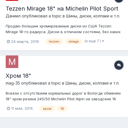
Tezzen Mirage 18" на Michelin Pilot Sport
Даниил
опубликовал a topic в
Шины, диски, колпаки и т.п.
Продаю большие хромированные диски из США Tezzen
Mirage 18-го радиуса. Диски в отличном состояни, без каких
либо потертостей. Резина летняя Michelin Pilot Sport без
(и ещё 7 )
24 марта, 2016
tezzen
mirage
порезов и проколов. Возможна продажа по отдельности
Почти новые, отъездили очень мало 235/50/R18, 7.5x18, 5/115,
ET 42 За весь компле...
Хром 18"
mag-35
опубликовал a topic в
Шины, диски, колпаки и т.п.
Всвязи с отсутствием нормальных дорог в Вологде обменяю
18" хром резина 245/50 Michelin Pilot Alpin на заводские 16
или 15 для ЛТК. Фотки тут
11 мая, 2015
хром
18
https://www.avito.ru/vologda/zapchasti_i_aksessuary/hrom_18mi
chelin_pilot_alpin_567875440