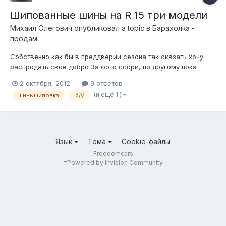
Шипованные шины на R 15 три модели
Михаил Олегович
опубликовал a topic в
Барахолка -
продам
Собственно как бы в преддверии сезона так сказать хочу
распродать своё добро За фото ссори, по другому пока
никак. Каждый лот как выглядит можно посмотреть в
2 октября, 2012
9 ответов
каталогах , описание присутствует. До Москвы, если что
(и ещё 1 )
шинышиповка
б/у
добросим, но только рано с утра. Торг приветствуется. И так
лоты: 1.HANKOOK ZO...
Язык
Тема
Cookie-файлы
Freedomcars
=
Powered by Invision Community