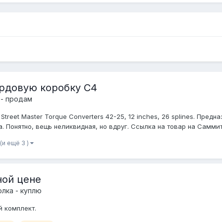
фордовую коробку С4
 - продам
treet Master Torque Converters 42-25, 12 inches, 26 splines. Пред
 Понятно, вещь неликвидная, но вдруг. Ссылка на товар на Саммите:
(и ещё 3 )
ной цене
лка - куплю
й комплект.