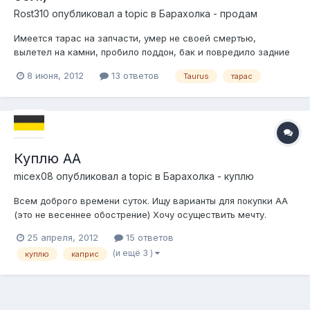
Rost310
опубликовал a topic в
Барахолка - продам
Имеется тарас на запчасти, умер не своей смертью,
вылетел на камни, пробило поддон, бак и повредило задние
рычаги. Пока все есть , агрегаты живые, двигатель 3.0
8 июня, 2012
13 ответов
Taurus
тарас
Куплю АА
micex08
опубликовал a topic в
Барахолка - куплю
Всем доброго времени суток. Ищу варианты для покупки АА
(это не весеннее обострение) Хочу осуществить мечту.
Многие местные обладатели начинали с этого и я решил.
25 апреля, 2012
15 ответов
Варианты такие: Каприс, Вика, Маркиз, и даже Тарас IV.
(и ещё 3 )
куплю
каприс
Желательно состояние: сел и поехал, ехал, ехал, сменил
масло, прошприцевал и дальш...