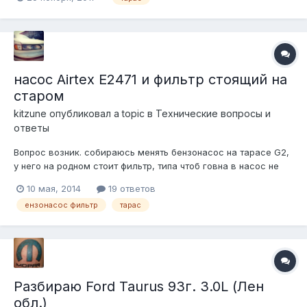
насос Airtex E2471 и фильтр стоящий на
старом
kitzune
опубликовал a topic в
Технические вопросы и
ответы
Вопрос возник. собираюсь менять бензонасос на тарасе G2,
у него на родном стоит фильтр, типа чтоб говна в насос не
попадали. был куплен тот насос что в заголовке, но у него
10 мая, 2014
19 ответов
вроде как даже крепления для такого фильтра нет... и
ензонасос фильтр
тарас
никакого другого фильтра в комплекте тоже нет. Ситуация
усугубляется тем,...
Разбираю Ford Taurus 93г. 3.0L (Лен
обл.)