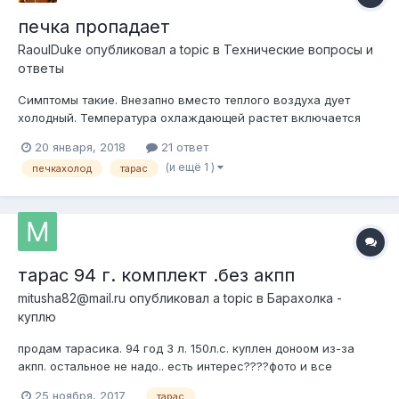
печка пропадает
RaoulDuke
опубликовал a topic в
Технические вопросы и
ответы
Симптомы такие. Внезапно вместо теплого воздуха дует
холодный. Температура охлаждающей растет включается
вентилятор и потом опять нагревается и так все
20 января, 2018
21 ответ
повторяется.То теплый воздух подует, то холодный.
(и ещё 1 )
печкахолод
тарас
тарас 94 г. комплект .без акпп
mitusha82@mail.ru
опубликовал a topic в
Барахолка -
куплю
продам тарасика. 94 год 3 л. 150л.с. куплен доноом из-за
акпп. остальное не надо.. есть интерес????фото и все
остальное позже .. если кому что надо..
25 ноября, 2017
тарас