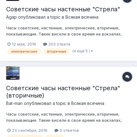
Советские часы настенные "Стрела"
Agap
опубликовал a topic в
Всякая всячина
Часы советские, настенные, электрические, вторичные,
показывающие. Такие висели в свое время на вокзалах,
заводах, школах и т.д. Сразу уточнение- сами часы- это
12 мая, 2016
203 ответа
просто циферблат со стрелками, толпой вторичных часов
(и ещё 5 )
электрические
вторичные
управляли первичные часы, т.е. все часы в здании
показывали одинаковое время. Первичн...
Советские часы настенные "Стрела"
(вторичные)
Bat-man
опубликовал a topic в
Всякая всячина
Часы советские, настенные, электрические, вторичные,
показывающие. Такие висели в свое время на вокзалах,
заводах, школах и т.д......................... Как сделать из них
23 сентября, 2016
5 ответов
"первичные" читаем тут: