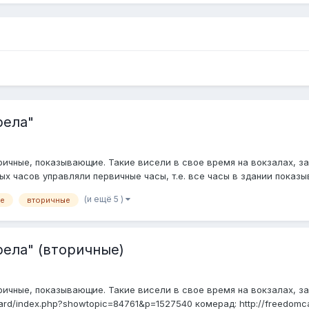
рела"
ричные, показывающие. Такие висели в свое время на вокзалах, зав
х часов управляли первичные часы, т.е. все часы в здании показы
(и ещё 5 )
е
вторичные
рела" (вторичные)
е, показывающие. Такие висели в свое время на вокзалах, заводах, школ
oard/index.php?showtopic=84761&p=1527540 комерад: http://freedomcars