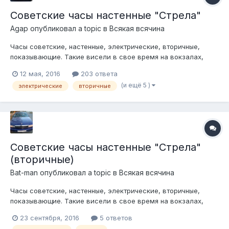
Советские часы настенные "Стрела"
Agap
опубликовал a topic в
Всякая всячина
Часы советские, настенные, электрические, вторичные,
показывающие. Такие висели в свое время на вокзалах,
заводах, школах и т.д. Сразу уточнение- сами часы- это
12 мая, 2016
203 ответа
просто циферблат со стрелками, толпой вторичных часов
(и ещё 5 )
электрические
вторичные
управляли первичные часы, т.е. все часы в здании
показывали одинаковое время. Первичн...
Советские часы настенные "Стрела"
(вторичные)
Bat-man
опубликовал a topic в
Всякая всячина
Часы советские, настенные, электрические, вторичные,
показывающие. Такие висели в свое время на вокзалах,
заводах, школах и т.д......................... Как сделать из них
23 сентября, 2016
5 ответов
"первичные" читаем тут: