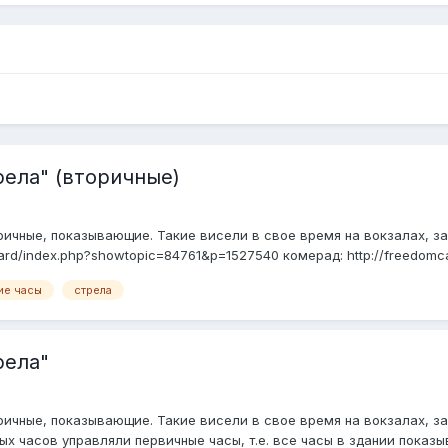
рела" (вторичные)
е, показывающие. Такие висели в свое время на вокзалах, заводах, школ
oard/index.php?showtopic=84761&p=1527540 комерад: http://freedomcars
ие часы
стрела
рела"
ричные, показывающие. Такие висели в свое время на вокзалах, зав
х часов управляли первичные часы, т.е. все часы в здании показы