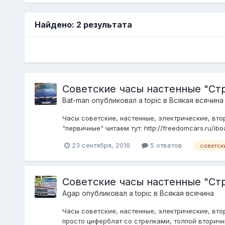
Найдено: 2 результата
Советские часы настенные "Ст
Bat-man
опубликовал a topic в
Всякая всячина
Часы советские, настенные, электрические, вторичны
"первичные" читаем тут: http://freedomcars.ru/ib
23 сентября, 2016
5 ответов
советск
Советские часы настенные "Ст
Agap
опубликовал a topic в
Всякая всячина
Часы советские, настенные, электрические, вто
просто циферблат со стрелками, толпой вторичны