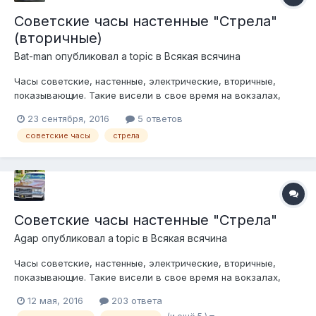
Советские часы настенные "Стрела"
(вторичные)
Bat-man
опубликовал a topic в
Всякая всячина
Часы советские, настенные, электрические, вторичные,
показывающие. Такие висели в свое время на вокзалах,
заводах, школах и т.д......................... Как сделать из них
23 сентября, 2016
5 ответов
"первичные" читаем тут:
советские часы
стрела
http://freedomcars.ru/iboard/index.php?
showtopic=84761&p=1527540 комерад:
http://freedomcars.ru/ib...
Советские часы настенные "Стрела"
Agap
опубликовал a topic в
Всякая всячина
Часы советские, настенные, электрические, вторичные,
показывающие. Такие висели в свое время на вокзалах,
заводах, школах и т.д. Сразу уточнение- сами часы- это
12 мая, 2016
203 ответа
просто циферблат со стрелками, толпой вторичных часов