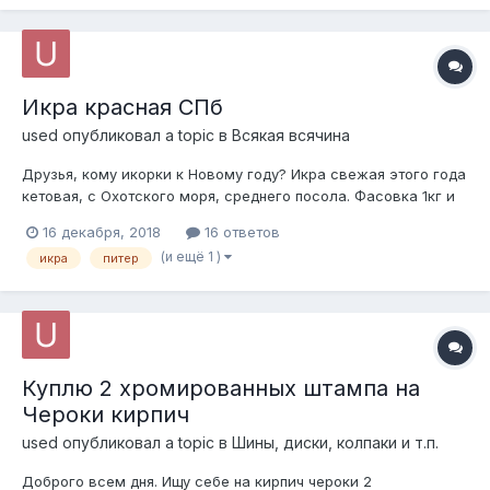
Икра красная СПб
used
опубликовал a topic в
Всякая всячина
Друзья, кому икорки к Новому году? Икра свежая этого года
кетовая, с Охотского моря, среднего посола. Фасовка 1кг и
0.5 кг Цена 3500р за кг Писать в ЛС или на номер
16 декабря, 2018
16 ответов
+79817067988 Дмитрий
(и ещё 1 )
икра
питер
Куплю 2 хромированных штампа на
Чероки кирпич
used
опубликовал a topic в
Шины, диски, колпаки и т.п.
Доброго всем дня. Ищу себе на кирпич чероки 2