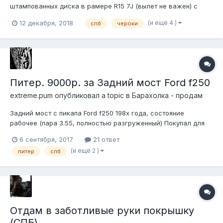
штампованных диска в рамере R15 7J (вылет не важен) с
таким рисунком (пример): Не ржавые и не убитые, большая
(и ещё 4 )
12 декабря, 2018
спб
чероки
просьба такое не предлагать, так как купил по случаю два
НОВЫХ, не хочу чтобы большая разница была. Новые
китайские за 5500 знаю где вз...
Питер. 9000р. за Задний мост Ford f250
extreme.pum
опубликовал a topic в
Барахолка - продам
Задний мост с пикапа Ford f250 198x года, состояние
рабочее (пара 3.55, полностью разгруженный) Покупал для
себя под проект, лежит в гараже у меня в доме, привезу по
6 сентября, 2017
21 ответ
Питеру куда надо. В настоящий момент разобран, так что
(и ещё 2 )
питер
спб
можно по частям. Тормозов уже нет, только барабаны.
Ступицы, вся внутрянка,...
Отдам в заботливые руки покрышку
(СПБ)...