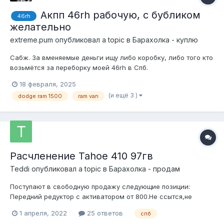
Акпп 46rh рабочую, с бубликом
46rh
желательно
extreme.pum
опубликовал a topic в
Барахолка - куплю
Сабж. За вменяемые деньги ищу либо коробку, либо того кто
возьмётся за переборку моей 46rh в Спб.
18 февраля, 2025
(и ещё 3 )
dodge ram 1500
ram van
Расчленение Tahoe 410 97гв
Teddi
опубликовал a topic в
Барахолка - продам
Поступают в свободную продажу следующие позиции:
Передний редуктор с активатором от 800.Не ссытся,не
хрустит -20тр Раздатка...
1 апреля, 2022
25 ответов
спб