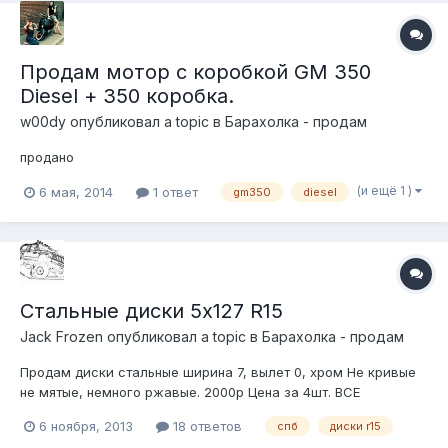
Продам мотор с коробкой GM 350
Diesel + 350 коробка.
w00dy
опубликовал a topic в
Барахолка - продам
продано
(и ещё 1 )
6 мая, 2014
1 ответ
gm350
diesel
Стальные диски 5х127 R15
Jack Frozen
опубликовал a topic в
Барахолка - продам
Продам диски стальные ширина 7, вылет 0, хром Не кривые
не мятые, немного ржавые. 2000р Цена за 4шт. ВСЕ
ПРОДАНО!
6 ноября, 2013
18 ответов
спб
диски r15