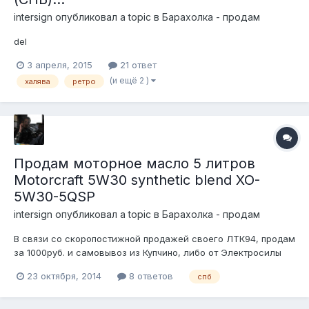
intersign
опубликовал a topic в
Барахолка - продам
del
3 апреля, 2015
21 ответ
(и ещё 2 )
халява
ретро
Продам моторное масло 5 литров
Motorcraft 5W30 synthetic blend XO-
5W30-5QSP
intersign
опубликовал a topic в
Барахолка - продам
В связи со скоропостижной продажей своего ЛТК94, продам
за 1000руб. и самовывоз из Купчино, либо от Электросилы
пятилитровую канистру масла - не успел поменять перед
23 октября, 2014
8 ответов
спб
продажей... Брал за 1200. Номер сотового телефона -
8(905)234-восемнадцать-тринадцать.