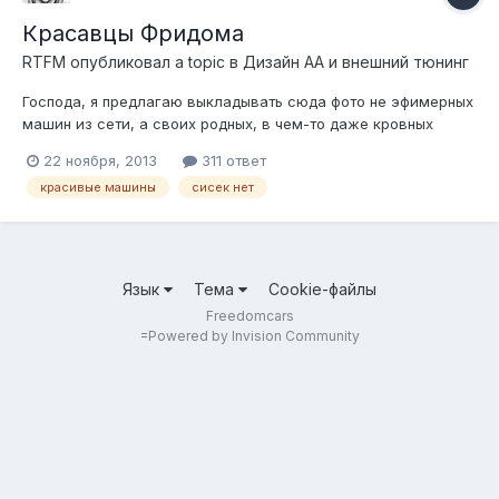
Красавцы Фридома
RTFM
опубликовал a topic в
Дизайн АА и внешний тюнинг
Господа, я предлагаю выкладывать сюда фото не эфимерных
машин из сети, а своих родных, в чем-то даже кровных
железных своих увлечений. Главное, чтобы фото были
22 ноября, 2013
311 ответ
красивые и с точки зрения модератора Антона не похабные.
красивые машины
сисек нет
Мне, конечно блистать не чем, нет в моем гараже машин
интересных сообществу...
Язык
Тема
Cookie-файлы
Freedomcars
=
Powered by Invision Community