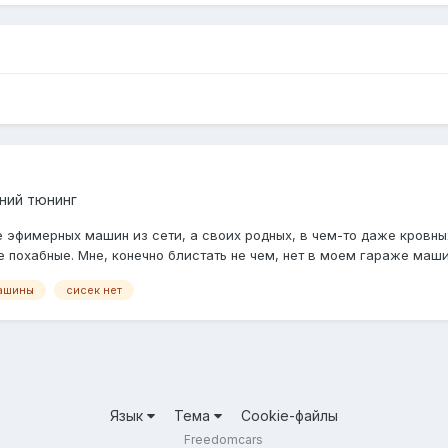
ний тюнинг
 эфимерных машин из сети, а своих родных, в чем-то даже кровны
е похабные. Мне, конечно блистать не чем, нет в моем гараже маши
ашины
сисек нет
Язык
Тема
Cookie-файлы
Freedomcars