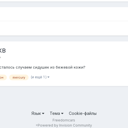
КВ
ю
осталось случаем сидушек из бежевой кожи?
(и ещё 1 )
он
mercury
Язык
Тема
Cookie-файлы
Freedomcars
=
Powered by Invision Community