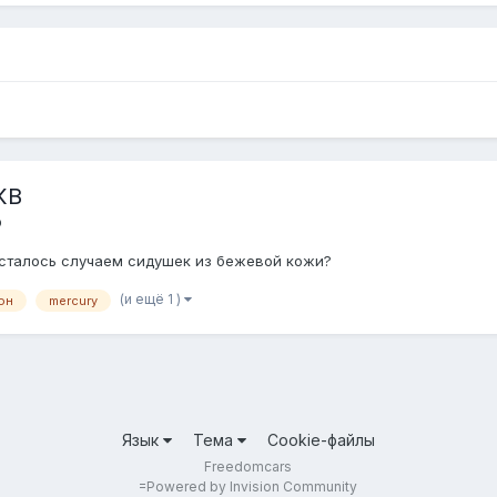
КВ
ю
осталось случаем сидушек из бежевой кожи?
(и ещё 1 )
он
mercury
Язык
Тема
Cookie-файлы
Freedomcars
=
Powered by Invision Community