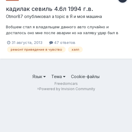
кадилак севиль 4.6л 1994 г.в.
Otmor87
опубликовал a topic в
Я и моя машина
Вобшем стал я владельцем данного авто случайно и
досталось оно мне после аварии но на халяву удар был в
лицо авто, капот выровнял с горем по полам бампер
31 августа, 2013
47 ответов
решотка радиатор это дело наживное, вынули двигло на
ремонт приведение в чувство
хэлп
подрамнике все промыли протянули заминили(авто стояло в
гараже 5 лет пробег 200 000 км). пост...
Язык
Тема
Cookie-файлы
Freedomcars
=
Powered by Invision Community