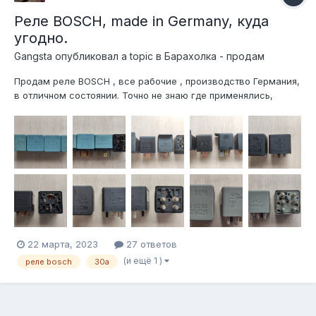
Реле BOSCH, made in Germany, куда
угодно.
Gangsta
опубликовал a topic в
Барахолка - продам
Продам реле BOSCH , все рабочие , производство Германия,
в отличном состоянии. Точно не знаю где применялись,
ориентировочно возможно блоки АБС или подкапотные
блоки предохранителей и реле. А так можно использовать с
фантазией где угодно. Смотрите на фото номера и схемы
внутренней развя...
22 марта, 2023
27 ответов
(и ещё 1 )
реле bosch
30а