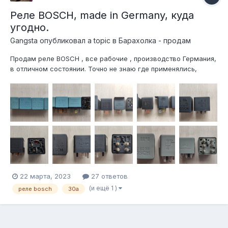
Реле BOSCH, made in Germany, куда
угодно.
Gangsta
опубликовал a topic в
Барахолка - продам
Продам реле BOSCH , все рабочие , производство Германия,
в отличном состоянии. Точно не знаю где применялись,
ориентировочно возможно блоки АБС или подкапотные
блоки предохранителей и реле. А так можно использовать с
фантазией где угодно. Смотрите на фото номера и схемы
внутренней развя...
22 марта, 2023
27 ответов
(и ещё 1 )
реле bosch
30а